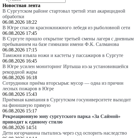
Новостная лента
В Сургутском районе стартовал третий этап акарицидной
обработки
06.08.2026 18:22
В Югре спасли краснокнижного лебедя из рыболовной сети
06.08.2026 17:45
В Сургуте прошло открытие третьей смены лагеря с дневным
пребыванием на базе гимназии имени Ф.К. Салманова
06.08.2026 17:15
Таможня изъяла ножи и кастеты у пассажиров в Сургуте
06.08.2026 16:45
В Югре усилен мониторинг Иртыша из-за установившейся
рекордной жары
06.08.2026 16:18
Сотрудники приёма вторсырья: мусор — одна из причин
лесных пожаров в Югре
06.08.2026 15:43
Приёмная кампания в Сургутском госуниверситете выходит
на финишную прямую
06.08.2026 15:17
Рекреационную зону сургутского парка «За Саймой»
приводят к единому стилю
06.08.2026 14:51
Дети югорчанина пытались через суд оспорить наследство