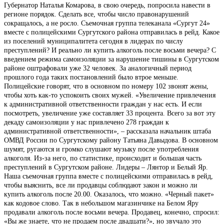
Губернатор Наталья Комарова, в свою очередь, попросила навести в
регионе порядок. Сделать все, чтобы число правонарушений
сокращалось, а не росло. Съемочная группа телеканала «Сургут 24»
вместе с полицейскими Сургутского района отправилась в рейд. Какое
из поселений муниципалитета сегодня в лидерах по числу
преступлений? И реально ли купить алкоголь после восьми вечера? С
введением режима самоизоляции за нарушение тишины в Сургутском
районе оштрафовали уже 32 человек. За аналогичный период
прошлого года таких постановлений было втрое меньше.
Полицейские говорят, что в основном по номеру 102 звонят жены,
чтобы хоть как-то успокоить своих мужей. «Увеличение привлечения
к административной ответственности граждан у нас есть. И если
посмотреть, увеличение уже составляет 33 процента. Всего за вот эту
декаду самоизоляции у нас привлечено 278 граждан к
административной ответственности», – рассказала начальник штаба
ОМВД России по Сургутскому району Татьяна Давыдова. В основном
шумят, ругаются и громко слушают музыку после употребления
алкоголя. Из-за него, по статистике, происходит и большая часть
преступлений в Сургутском районе. Лидеры – Лянтор и Белый Яр.
Наша съемочная группа вместе с полицейскими отправилась в рейд,
чтобы выяснить, все ли продавцы соблюдают закон и можно ли
купить алкоголь после 20.00. Оказалось, что можно. «Черный пакет»
как кодовое слово. Так в небольшом магазинчике на Белом Яру
продавали алкоголь после восьми вечера. Продавец, конечно, спросил:
«Вы же знаете, что не продаем после двадцати?», но звучало это