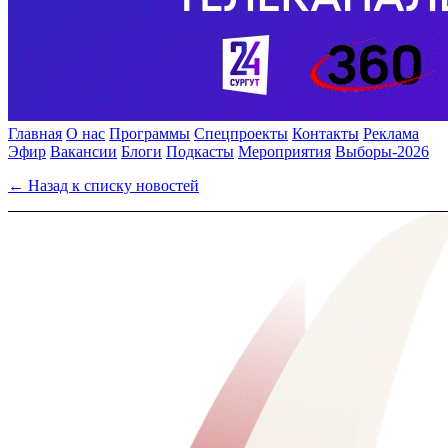
Главная
О нас
Программы
Спецпроекты
Контакты
Реклама
Эфир
Вакансии
Блоги
Подкасты
Мероприятия
Выборы-2026
← Назад к списку новостей