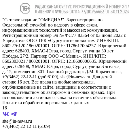
"Сетевое издание "ОМЕДИА!". Зарегистрировано
Федеральной службой по надзору в сфере связи,
информационных технологий и массовых коммуникаций.
Регистрационный номер Эл № ФС77-83364 от 03 июня 2022 г.
Учредитель ООО ТРК «Сургутинтерновости». ИНН/КПП:
8602276120 / 860201001. ОГРН: 1178617004257. Юридический
адрес: 628403, ХМАО-Югра, город Сургут, улица 30 лет
Победы, 27/2. Партнер ООО «ОМедиа». ИНН/КПП:
8602303021 / 860201001. ОГРН: 1218600006635. Юридический
адрес: 628408, ХМАО-Югра, город Сургут, улица Энгельса,
д. 15, помещение 301. Главный редактор: Д.М. Караченцева,
+7(3462) 22-12-11 (доб.6109), site@in-news.ru. Для детей
старше 16 лет. Все права на любые материалы,
опубликованные на сайте, защищены в соответствии с
законодательством об авторском и смежных правах. При
использовании активная ссылка на источник обязательна.
Политика обработки персональных данных.
16+
site@in-news.ru
+7(3462) 22-12-11 (6109)