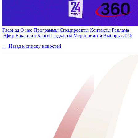
Главная
О нас
Программы
Спецпроекты
Контакты
Реклама
Эфир
Вакансии
Блоги
Подкасты
Мероприятия
Выборы-2026
← Назад к списку новостей