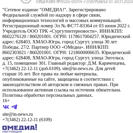
"Сетевое издание "ОМЕДИА!". Зарегистрировано
Федеральной службой по надзору в сфере связи,
информационных технологий и массовых коммуникаций.
Регистрационный номер Эл № ФС77-83364 от 03 июня 2022 г.
Учредитель ООО ТРК «Сургутинтерновости». ИНН/КПП:
8602276120 / 860201001. ОГРН: 1178617004257. Юридический
адрес: 628403, ХМАО-Югра, город Сургут, улица 30 лет
Победы, 27/2. Партнер ООО «ОМедиа». ИНН/КПП:
8602303021 / 860201001. ОГРН: 1218600006635. Юридический
адрес: 628408, ХМАО-Югра, город Сургут, улица Энгельса,
д. 15, помещение 301. Главный редактор: Д.М. Караченцева,
+7(3462) 22-12-11 (доб.6109), site@in-news.ru. Для детей
старше 16 лет. Все права на любые материалы,
опубликованные на сайте, защищены в соответствии с
законодательством об авторском и смежных правах. При
использовании активная ссылка на источник обязательна.
Политика обработки персональных данных.
16+
site@in-news.ru
+7(3462) 22-12-11 (6109)