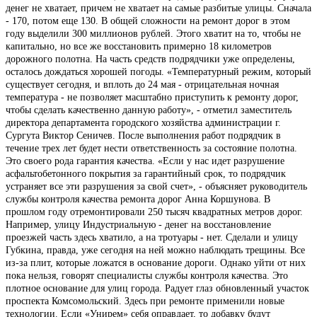
денег не хватает, причем не хватает на самые разбитые улицы. Сначала
- 170, потом еще 130. В общей сложности на ремонт дорог в этом
году выделили 300 миллионов рублей. Этого хватит на то, чтобы не
капитально, но все же восстановить примерно 18 километров
дорожного полотна. На часть средств подрядчики уже определены,
осталось дождаться хорошей погоды. «Температурный режим, который
существует сегодня, и вплоть до 24 мая - отрицательная ночная
температура - не позволяет масштабно приступить к ремонту дорог,
чтобы сделать качественно данную работу», - отметил заместитель
директора департамента городского хозяйства администрации г.
Сургута Виктор Сеничев. После выполнения работ подрядчик в
течение трех лет будет нести ответственность за состояние полотна.
Это своего рода гарантия качества. «Если у нас идет разрушение
асфальтобетонного покрытия за гарантийный срок, то подрядчик
устраняет все эти разрушения за свой счет», - объясняет руководитель
службы контроля качества ремонта дорог Анна Коршунова. В
прошлом году отремонтировали 250 тысяч квадратных метров дорог.
Например, улицу Индустриальную - денег на восстановление
проезжей часть здесь хватило, а на тротуары - нет. Сделали и улицу
Губкина, правда, уже сегодня на ней можно наблюдать трещины. Все
из-за плит, которые ложатся в основание дороги. Однако уйти от них
пока нельзя, говорят специалисты службы контроля качества. Это
плотное основание для улиц города. Радует глаз обновленный участок
проспекта Комсомольский. Здесь при ремонте применили новые
технологии. Если «Унирем» себя оправдает, то добавку будут