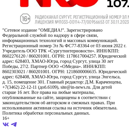
"Сетевое издание "ОМЕДИА!". Зарегистрировано
Федеральной службой по надзору в сфере связи,
информационных технологий и массовых коммуникаций.
Регистрационный номер Эл № ФС77-83364 от 03 июня 2022 г.
Учредитель ООО ТРК «Сургутинтерновости». ИНН/КПП:
8602276120 / 860201001. ОГРН: 1178617004257. Юридический
адрес: 628403, ХМАО-Югра, город Сургут, улица 30 лет
Победы, 27/2. Партнер ООО «ОМедиа». ИНН/КПП:
8602303021 / 860201001. ОГРН: 1218600006635. Юридический
адрес: 628408, ХМАО-Югра, город Сургут, улица Энгельса,
д. 15, помещение 301. Главный редактор: Д.М. Караченцева,
+7(3462) 22-12-11 (доб.6109), site@in-news.ru. Для детей
старше 16 лет. Все права на любые материалы,
опубликованные на сайте, защищены в соответствии с
законодательством об авторском и смежных правах. При
использовании активная ссылка на источник обязательна.
Политика обработки персональных данных.
16+