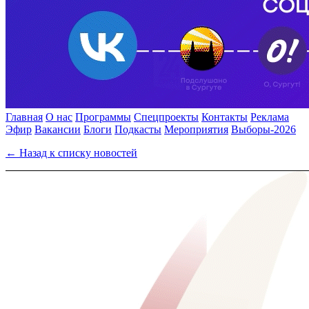
Главная
О нас
Программы
Спецпроекты
Контакты
Реклама
Эфир
Вакансии
Блоги
Подкасты
Мероприятия
Выборы-2026
← Назад к списку новостей