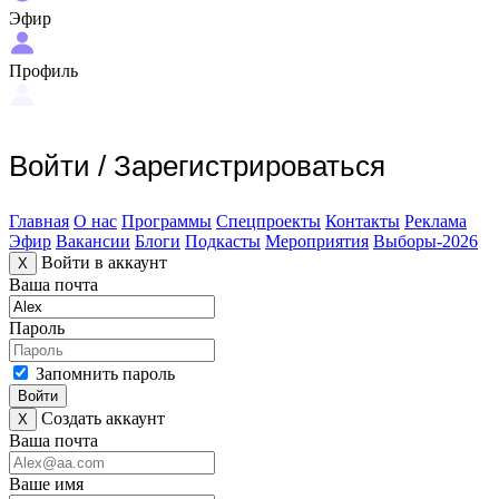
Эфир
Профиль
Войти
/
Зарегистрироваться
Главная
О нас
Программы
Спецпроекты
Контакты
Реклама
Эфир
Вакансии
Блоги
Подкасты
Мероприятия
Выборы-2026
Войти в аккаунт
X
Ваша почта
Пароль
Запомнить пароль
Войти
Создать аккаунт
X
Ваша почта
Ваше имя