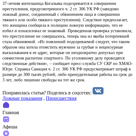
37-летняя жительница Когалыма подозревается в совершении
преступления, предусмотренного ч. 2 ст. 306 УК РФ (заведомо
ложный донос, соединенный с обвинением лица в совершении
тяжкого или особо тяжкого преступления). Следствие предполагает,
что женщина сообщила в полицию ложную информацию, что ее
избил и изнасиловал ее знакомый. Проведенная проверка установила,
что преступление не совершалось, теперь она из якобы потерпевшей
стала обвиняемой. «Из пояснений подозреваемой следует, что таким
образом она хотела отомстить мужчине за грубые и нецензурные
высказывания в ее адрес, которые он неоднократно допускал при
совместном распитии спиртного. По уголовному делу проводятся
следственные действия», – сообщает пресс-служба СУ СКР по ХМАО-
Югре. Справка Санкция ч. 2 ст. 306 УК РФ предусматривает штраф в
размере до 300 тысяч рублей, либо принудительные работы на срок до
3 лет, либо лишение свободы на тот же срок.
Понравилась статья? Поделиcь в соцсетях:
Ложные показания
,
Происшествия
Главная
Афиша