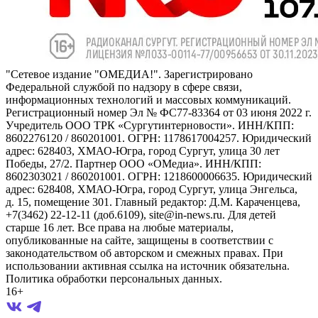
"Сетевое издание "ОМЕДИА!". Зарегистрировано
Федеральной службой по надзору в сфере связи,
информационных технологий и массовых коммуникаций.
Регистрационный номер Эл № ФС77-83364 от 03 июня 2022 г.
Учредитель ООО ТРК «Сургутинтерновости». ИНН/КПП:
8602276120 / 860201001. ОГРН: 1178617004257. Юридический
адрес: 628403, ХМАО-Югра, город Сургут, улица 30 лет
Победы, 27/2. Партнер ООО «ОМедиа». ИНН/КПП:
8602303021 / 860201001. ОГРН: 1218600006635. Юридический
адрес: 628408, ХМАО-Югра, город Сургут, улица Энгельса,
д. 15, помещение 301. Главный редактор: Д.М. Караченцева,
+7(3462) 22-12-11 (доб.6109), site@in-news.ru. Для детей
старше 16 лет. Все права на любые материалы,
опубликованные на сайте, защищены в соответствии с
законодательством об авторском и смежных правах. При
использовании активная ссылка на источник обязательна.
Политика обработки персональных данных.
16+