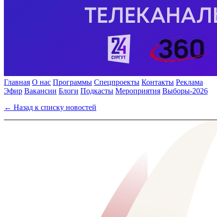
Главная
О нас
Программы
Спецпроекты
Контакты
Реклама
Эфир
Вакансии
Блоги
Подкасты
Мероприятия
Выборы-2026
← Назад к списку новостей