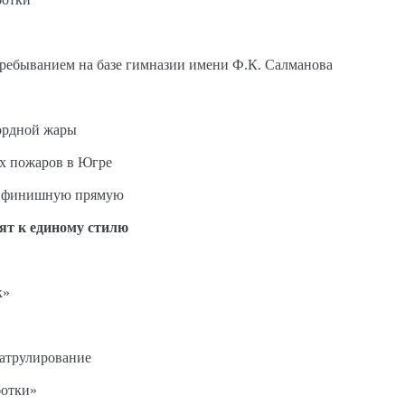
пребыванием на базе гимназии имени Ф.К. Салманова
ордной жары
ых пожаров в Югре
на финишную прямую
ят к единому стилю
к»
патрулирование
ботки»