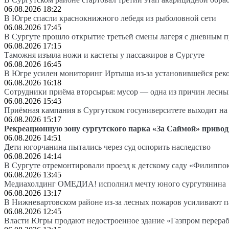
06.08.2026 18:22
В Югре спасли краснокнижного лебедя из рыболовной сети
06.08.2026 17:45
В Сургуте прошло открытие третьей смены лагеря с дневным 
06.08.2026 17:15
Таможня изъяла ножи и кастеты у пассажиров в Сургуте
06.08.2026 16:45
В Югре усилен мониторинг Иртыша из-за установившейся рек
06.08.2026 16:18
Сотрудники приёма вторсырья: мусор — одна из причин лесн
06.08.2026 15:43
Приёмная кампания в Сургутском госуниверситете выходит 
06.08.2026 15:17
Рекреационную зону сургутского парка «За Саймой» привод
06.08.2026 14:51
Дети югорчанина пытались через суд оспорить наследство
06.08.2026 14:14
В Сургуте отремонтировали проезд к детскому саду «Филиппо
06.08.2026 13:45
Медиахолдинг ОМЕДИА! исполнил мечту юного сургутянина
06.08.2026 13:17
В Нижневартовском районе из-за лесных пожаров усиливают 
06.08.2026 12:45
Власти Югры продают недостроенное здание «Газпром перера