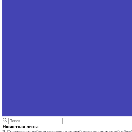
Новостная лента
В Сургутском районе стартовал третий этап акарицидной обра