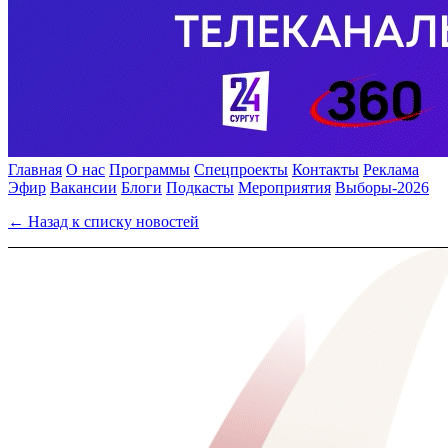
Главная
О нас
Программы
Спецпроекты
Контакты
Реклама
Эфир
Вакансии
Блоги
Подкасты
Мероприятия
Выборы-2026
← Назад к списку новостей