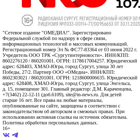
"Сетевое издание "ОМЕДИА!". Зарегистрировано
Федеральной службой по надзору в сфере связи,
информационных технологий и массовых коммуникаций.
Регистрационный номер Эл № ФС77-83364 от 03 июня 2022 г.
Учредитель ООО ТРК «Сургутинтерновости». ИНН/КПП:
8602276120 / 860201001. ОГРН: 1178617004257. Юридический
адрес: 628403, ХМАО-Югра, город Сургут, улица 30 лет
Победы, 27/2. Партнер ООО «ОМедиа». ИНН/КПП:
8602303021 / 860201001. ОГРН: 1218600006635. Юридический
адрес: 628408, ХМАО-Югра, город Сургут, улица Энгельса,
д. 15, помещение 301. Главный редактор: Д.М. Караченцева,
+7(3462) 22-12-11 (доб.6109), site@in-news.ru. Для детей
старше 16 лет. Все права на любые материалы,
опубликованные на сайте, защищены в соответствии с
законодательством об авторском и смежных правах. При
использовании активная ссылка на источник обязательна.
Политика обработки персональных данных.
16+