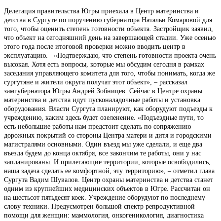
Делегация правительства Югры приехала в Центр материнства и
детства в Сургуте по поручению губернатора Натальи Комаровой для
того, чтобы оценить степень готовности объекта. Застройщик заявил,
что объект на сегодняшний день на завершающей стадии. Уже осенью
этого года после итоговой проверки можно вводить центр в
эксплуатацию. «Подтверждаю, что степень готовности проекта очень
высокая. Хотя есть вопросы, которые мы обсудим сегодня в рамках
заседания управляющего комитета для того, чтобы понимать, когда же
сургутяне и жители округа получат этот объект», – рассказал
замгубернатора Югры Андрей Зобницев. Сейчас в Центре охраны
материнства и детства идут пусконаладочные работы и установка
оборудования. Власти Сургута планируют, как оборудуют подъезды к
учреждению, каким здесь будет озеленение. «Подъездные пути, то
есть небольшие работы нам предстоит сделать по сопряжению
дорожных покрытий со стороны Центра матери и дитя и городскими
магистралями основными. Один въезд мы уже сделали, и еще два
въезда будем до конца октября, все закончим те работы, они у нас
запланированы. И прилегающие территории, которые освободились,
наша задача сделать ее комфортной, эту территорию», – отметил глава
Сургута Вадим Шувалов. Центр охраны материнства и детства станет
одним из крупнейших медицинских объектов в Югре. Рассчитан он
на шестьсот пятьдесят коек. Учреждение оборудуют по последнему
слову техники. Предусмотрен большой спектр репродуктивной
помощи для женщин: маммология, онкогеникология, диагностика