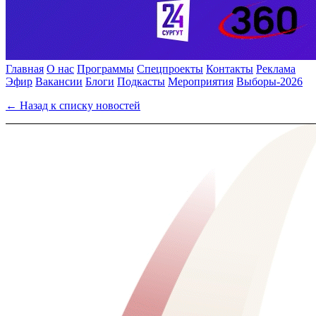
Главная
О нас
Программы
Спецпроекты
Контакты
Реклама
Эфир
Вакансии
Блоги
Подкасты
Мероприятия
Выборы-2026
← Назад к списку новостей