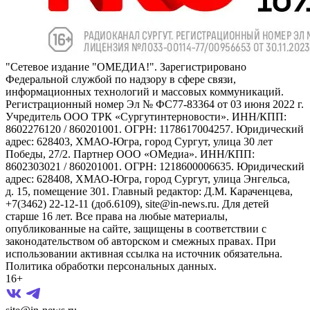
"Сетевое издание "ОМЕДИА!". Зарегистрировано
Федеральной службой по надзору в сфере связи,
информационных технологий и массовых коммуникаций.
Регистрационный номер Эл № ФС77-83364 от 03 июня 2022 г.
Учредитель ООО ТРК «Сургутинтерновости». ИНН/КПП:
8602276120 / 860201001. ОГРН: 1178617004257. Юридический
адрес: 628403, ХМАО-Югра, город Сургут, улица 30 лет
Победы, 27/2. Партнер ООО «ОМедиа». ИНН/КПП:
8602303021 / 860201001. ОГРН: 1218600006635. Юридический
адрес: 628408, ХМАО-Югра, город Сургут, улица Энгельса,
д. 15, помещение 301. Главный редактор: Д.М. Караченцева,
+7(3462) 22-12-11 (доб.6109), site@in-news.ru. Для детей
старше 16 лет. Все права на любые материалы,
опубликованные на сайте, защищены в соответствии с
законодательством об авторском и смежных правах. При
использовании активная ссылка на источник обязательна.
Политика обработки персональных данных.
16+