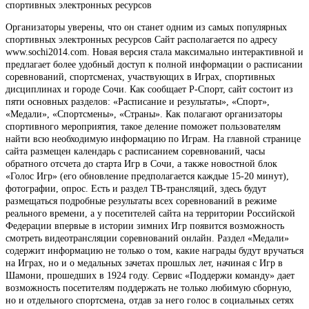
спортивных электронных ресурсов
Организаторы уверены, что он станет одним из самых популярных
спортивных электронных ресурсов Сайт располагается по адресу
www.sochi2014.com. Новая версия стала максимально интерактивной и
предлагает более удобный доступ к полной информации о расписании
соревнований, спортсменах, участвующих в Играх, спортивных
дисциплинах и городе Сочи. Как сообщает Р-Спорт, сайт состоит из
пяти основных разделов: «Расписание и результаты», «Спорт»,
«Медали», «Спортсмены», «Страны». Как полагают организаторы
спортивного мероприятия, такое деление поможет пользователям
найти всю необходимую информацию по Играм. На главной странице
сайта размещен календарь с расписанием соревнований, часы
обратного отсчета до старта Игр в Сочи, а также новостной блок
«Голос Игр» (его обновление предполагается каждые 15-20 минут),
фотографии, опрос. Есть и раздел ТВ-трансляций, здесь будут
размещаться подробные результаты всех соревнований в режиме
реального времени, а у посетителей сайта на территории Российской
Федерации впервые в истории зимних Игр появится возможность
смотреть видеотрансляции соревнований онлайн. Раздел «Медали»
содержит информацию не только о том, какие награды будут вручаться
на Играх, но и о медальных зачетах прошлых лет, начиная с Игр в
Шамони, прошедших в 1924 году. Сервис «Поддержи команду» дает
возможность посетителям поддержать не только любимую сборную,
но и отдельного спортсмена, отдав за него голос в социальных сетях