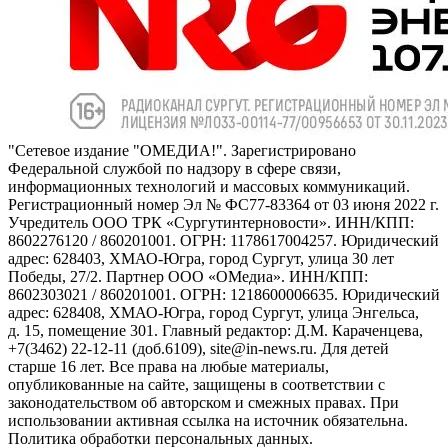
"Сетевое издание "ОМЕДИА!". Зарегистрировано
Федеральной службой по надзору в сфере связи,
информационных технологий и массовых коммуникаций.
Регистрационный номер Эл № ФС77-83364 от 03 июня 2022 г.
Учредитель ООО ТРК «Сургутинтерновости». ИНН/КПП:
8602276120 / 860201001. ОГРН: 1178617004257. Юридический
адрес: 628403, ХМАО-Югра, город Сургут, улица 30 лет
Победы, 27/2. Партнер ООО «ОМедиа». ИНН/КПП:
8602303021 / 860201001. ОГРН: 1218600006635. Юридический
адрес: 628408, ХМАО-Югра, город Сургут, улица Энгельса,
д. 15, помещение 301. Главный редактор: Д.М. Караченцева,
+7(3462) 22-12-11 (доб.6109), site@in-news.ru. Для детей
старше 16 лет. Все права на любые материалы,
опубликованные на сайте, защищены в соответствии с
законодательством об авторском и смежных правах. При
использовании активная ссылка на источник обязательна.
Политика обработки персональных данных.