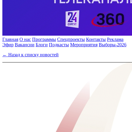
Главная
О нас
Программы
Спецпроекты
Контакты
Реклама
Эфир
Вакансии
Блоги
Подкасты
Мероприятия
Выборы-2026
← Назад к списку новостей