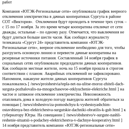
работ
Компания «ЮТЭК-Региональные сети» опубликовала график веерного
отключения электричества в дачных кооперативах Сургута в районе
СОТ «Виктория». Отключения будут проходить в течение трех суток –
с 15 по 17 ноября. За это время четыре кооператива отключат от сети
дважды, остальные – по одному разу. Отмечается, что выключения не
будут длиться больше шести часов. Как сообщил журналисту
телеканала «Сургут 24» представитель компании «ЮТЭК-
Региональные сети», веерное отключение необходимо для того, чтобы
разгрузить основную линию и перевести дачные кооперативы на
резервные источники питания. Составленный 14 ноября график в
социальных сетях опубликовали председатели дачных кооперативов.
Как сообщили местные жители, ночь на 15 ноября прошла в строгом
соответствии с планом. Аварийных отключений не зафиксировано.
Напомним, накануне жители дачных кооперативов Сургута
пожаловались [ /news/proishestvia/tepla-net-na-ulitse-moroz-zhiteli-dach-
surguta-pozhalovalis-na-mnogochasovoe-otklyuchenie-elektriche.html ] на
частое и затяжное отключение электричества. Невозможность
отапливать дома в холодную погоду вынудила жителей обратиться за
помощью [ /news/obshestvo/za-pomoshchyu-k-vyshestoyashchim-
ostavshiesya-bez-elektrichestva-surgutskie-dachniki-obratilis-k-gub.html ] к
губернатору Югры. На совещании [ /news/obshestvo/v-surgute-nashli-
reshenie-situatsii-s-podachey-elektrichestva-v-dachnye-kooperativy.html ]
14 ноября представитель компании «ЮТЭК-региональные сети»