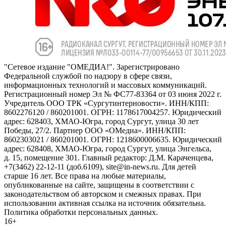
"Сетевое издание "ОМЕДИА!". Зарегистрировано
Федеральной службой по надзору в сфере связи,
информационных технологий и массовых коммуникаций.
Регистрационный номер Эл № ФС77-83364 от 03 июня 2022 г.
Учредитель ООО ТРК «Сургутинтерновости». ИНН/КПП:
8602276120 / 860201001. ОГРН: 1178617004257. Юридический
адрес: 628403, ХМАО-Югра, город Сургут, улица 30 лет
Победы, 27/2. Партнер ООО «ОМедиа». ИНН/КПП:
8602303021 / 860201001. ОГРН: 1218600006635. Юридический
адрес: 628408, ХМАО-Югра, город Сургут, улица Энгельса,
д. 15, помещение 301. Главный редактор: Д.М. Караченцева,
+7(3462) 22-12-11 (доб.6109), site@in-news.ru. Для детей
старше 16 лет. Все права на любые материалы,
опубликованные на сайте, защищены в соответствии с
законодательством об авторском и смежных правах. При
использовании активная ссылка на источник обязательна.
Политика обработки персональных данных.
16+