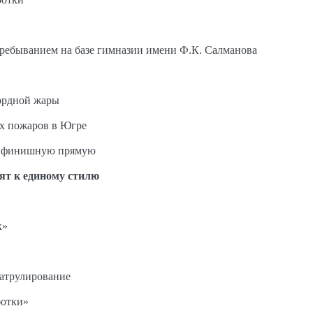
пребыванием на базе гимназии имени Ф.К. Салманова
ордной жары
ых пожаров в Югре
на финишную прямую
ят к единому стилю
к»
патрулирование
ботки»