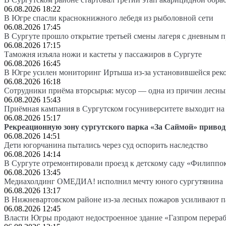
06.08.2026 18:22
В Югре спасли краснокнижного лебедя из рыболовной сети
06.08.2026 17:45
В Сургуте прошло открытие третьей смены лагеря с дневным 
06.08.2026 17:15
Таможня изъяла ножи и кастеты у пассажиров в Сургуте
06.08.2026 16:45
В Югре усилен мониторинг Иртыша из-за установившейся рек
06.08.2026 16:18
Сотрудники приёма вторсырья: мусор — одна из причин лесн
06.08.2026 15:43
Приёмная кампания в Сургутском госуниверситете выходит 
06.08.2026 15:17
Рекреационную зону сургутского парка «За Саймой» привод
06.08.2026 14:51
Дети югорчанина пытались через суд оспорить наследство
06.08.2026 14:14
В Сургуте отремонтировали проезд к детскому саду «Филиппо
06.08.2026 13:45
Медиахолдинг ОМЕДИА! исполнил мечту юного сургутянина
06.08.2026 13:17
В Нижневартовском районе из-за лесных пожаров усиливают 
06.08.2026 12:45
Власти Югры продают недостроенное здание «Газпром перера