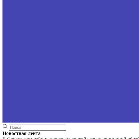
Новостная лента
В Сургутском районе стартовал третий этап акарицидной обра