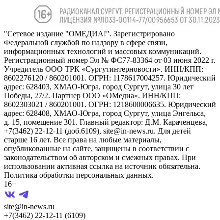
"Сетевое издание "ОМЕДИА!". Зарегистрировано
Федеральной службой по надзору в сфере связи,
информационных технологий и массовых коммуникаций.
Регистрационный номер Эл № ФС77-83364 от 03 июня 2022 г.
Учредитель ООО ТРК «Сургутинтерновости». ИНН/КПП:
8602276120 / 860201001. ОГРН: 1178617004257. Юридический
адрес: 628403, ХМАО-Югра, город Сургут, улица 30 лет
Победы, 27/2. Партнер ООО «ОМедиа». ИНН/КПП:
8602303021 / 860201001. ОГРН: 1218600006635. Юридический
адрес: 628408, ХМАО-Югра, город Сургут, улица Энгельса,
д. 15, помещение 301. Главный редактор: Д.М. Караченцева,
+7(3462) 22-12-11 (доб.6109), site@in-news.ru. Для детей
старше 16 лет. Все права на любые материалы,
опубликованные на сайте, защищены в соответствии с
законодательством об авторском и смежных правах. При
использовании активная ссылка на источник обязательна.
Политика обработки персональных данных.
16+
site@in-news.ru
+7(3462) 22-12-11 (6109)