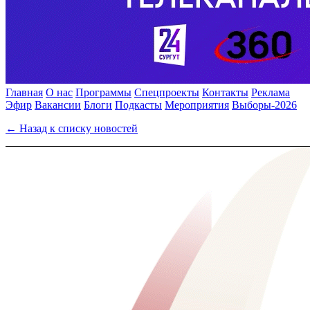
Главная
О нас
Программы
Спецпроекты
Контакты
Реклама
Эфир
Вакансии
Блоги
Подкасты
Мероприятия
Выборы-2026
← Назад к списку новостей