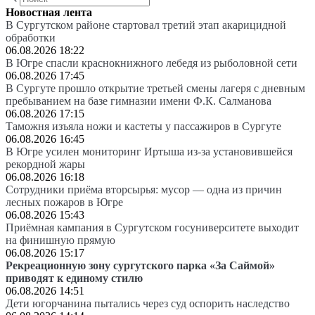
Новостная лента
В Сургутском районе стартовал третий этап акарицидной
обработки
06.08.2026 18:22
В Югре спасли краснокнижного лебедя из рыболовной сети
06.08.2026 17:45
В Сургуте прошло открытие третьей смены лагеря с дневным
пребыванием на базе гимназии имени Ф.К. Салманова
06.08.2026 17:15
Таможня изъяла ножи и кастеты у пассажиров в Сургуте
06.08.2026 16:45
В Югре усилен мониторинг Иртыша из-за установившейся
рекордной жары
06.08.2026 16:18
Сотрудники приёма вторсырья: мусор — одна из причин
лесных пожаров в Югре
06.08.2026 15:43
Приёмная кампания в Сургутском госуниверситете выходит
на финишную прямую
06.08.2026 15:17
Рекреационную зону сургутского парка «За Саймой»
приводят к единому стилю
06.08.2026 14:51
Дети югорчанина пытались через суд оспорить наследство