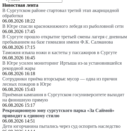
Новостная лента
В Сургутском районе стартовал третий этап акарицидной
обработки
06.08.2026 18:22
В Югре спасли краснокнижного лебедя из рыболовной сети
06.08.2026 17:45
В Сургуте прошло открытие третьей смены лагеря с дневным
пребыванием на базе гимназии имени Ф.К. Салманова
06.08.2026 17:15
Таможня изъяла ножи и кастеты у пассажиров в Сургуте
06.08.2026 16:45
В Югре усилен мониторинг Иртыша из-за установившейся
рекордной жары
06.08.2026 16:18
Сотрудники приёма вторсырья: мусор — одна из причин
лесных пожаров в Югре
06.08.2026 15:43
Приёмная кампания в Сургутском госуниверситете выходит
на финишную прямую
06.08.2026 15:17
Рекреационную зону сургутского парка «За Саймой»
приводят к единому стилю
06.08.2026 14:51
Дети югорчанина пытались через суд оспорить наследство