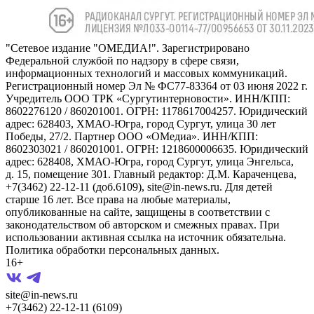
"Сетевое издание "ОМЕДИА!". Зарегистрировано
Федеральной службой по надзору в сфере связи,
информационных технологий и массовых коммуникаций.
Регистрационный номер Эл № ФС77-83364 от 03 июня 2022 г.
Учредитель ООО ТРК «Сургутинтерновости». ИНН/КПП:
8602276120 / 860201001. ОГРН: 1178617004257. Юридический
адрес: 628403, ХМАО-Югра, город Сургут, улица 30 лет
Победы, 27/2. Партнер ООО «ОМедиа». ИНН/КПП:
8602303021 / 860201001. ОГРН: 1218600006635. Юридический
адрес: 628408, ХМАО-Югра, город Сургут, улица Энгельса,
д. 15, помещение 301. Главный редактор: Д.М. Караченцева,
+7(3462) 22-12-11 (доб.6109), site@in-news.ru. Для детей
старше 16 лет. Все права на любые материалы,
опубликованные на сайте, защищены в соответствии с
законодательством об авторском и смежных правах. При
использовании активная ссылка на источник обязательна.
Политика обработки персональных данных.
16+
site@in-news.ru
+7(3462) 22-12-11 (6109)