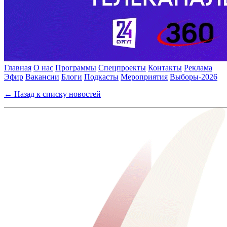
Главная
О нас
Программы
Спецпроекты
Контакты
Реклама
Эфир
Вакансии
Блоги
Подкасты
Мероприятия
Выборы-2026
← Назад к списку новостей