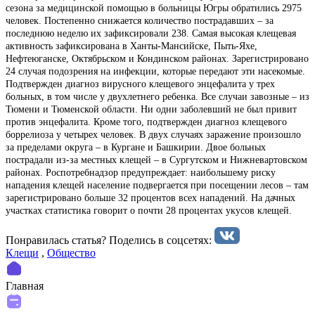
сезона за медицинской помощью в больницы Югры обратились 2975
человек. Постепенно снижается количество пострадавших – за
последнюю неделю их зафиксировали 238. Самая высокая клещевая
активность зафиксирована в Ханты-Мансийске, Пыть-Яхе,
Нефтеюганске, Октябрьском и Кондинском районах. Зарегистрировано
24 случая подозрения на инфекции, которые передают эти насекомые.
Подтвержден диагноз вирусного клещевого энцефалита у трех
больных, в том числе у двухлетнего ребенка. Все случаи завозные – из
Тюмени и Тюменской области. Ни одни заболевший не был привит
против энцефалита. Кроме того, подтвержден диагноз клещевого
боррелиоза у четырех человек. В двух случаях заражение произошло
за пределами округа – в Кургане и Башкирии. Двое больных
пострадали из-за местных клещей – в Сургутском и Нижневартовском
районах. Роспотребнадзор предупреждает: наибольшему риску
нападения клещей население подвергается при посещении лесов – там
зарегистрировано больше 32 процентов всех нападений. На дачных
участках статистика говорит о почти 28 процентах укусов клещей.
Понравилась статья? Поделиcь в соцсетях:
Клещи
,
Общество
Главная