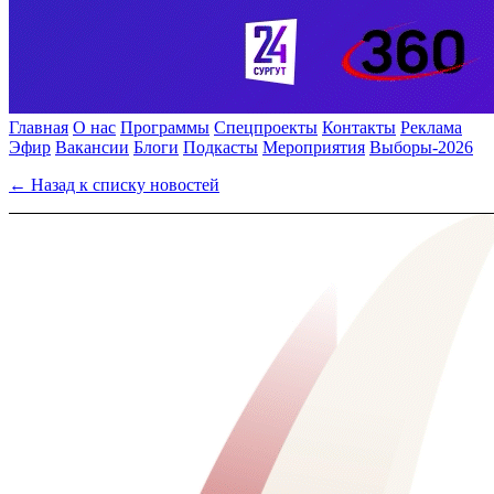
Главная
О нас
Программы
Спецпроекты
Контакты
Реклама
Эфир
Вакансии
Блоги
Подкасты
Мероприятия
Выборы-2026
← Назад к списку новостей