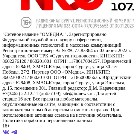
"Сетевое издание "ОМЕДИА!". Зарегистрировано
Федеральной службой по надзору в сфере связи,
информационных технологий и массовых коммуникаций.
Регистрационный номер Эл № ФС77-83364 от 03 июня 2022 г.
Учредитель ООО ТРК «Сургутинтерновости». ИНН/КПП:
8602276120 / 860201001. ОГРН: 1178617004257. Юридический
адрес: 628403, ХМАО-Югра, город Сургут, улица 30 лет
Победы, 27/2. Партнер ООО «ОМедиа». ИНН/КПП:
8602303021 / 860201001. ОГРН: 1218600006635. Юридический
адрес: 628408, ХМАО-Югра, город Сургут, улица Энгельса,
д. 15, помещение 301. Главный редактор: Д.М. Караченцева,
+7(3462) 22-12-11 (доб.6109), site@in-news.ru. Для детей
старше 16 лет. Все права на любые материалы,
опубликованные на сайте, защищены в соответствии с
законодательством об авторском и смежных правах. При
использовании активная ссылка на источник обязательна.
Политика обработки персональных данных.
16+