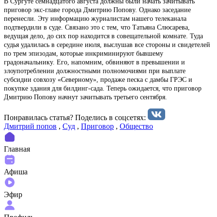
В Сургуте семнадцатого августа должны были начать зачитывать
приговор экс-главе города Дмитрию Попову. Однако заседание
перенесли. Эту информацию журналистам нашего телеканала
подтвердили в суде. Связано это с тем, что Татьяна Слюсарева,
ведущая дело, до сих пор находится в совещательной комнате. Туда
судья удалилась в середине июля, выслушав все стороны и свидетелей
по трем эпизодам, которые инкриминируют бывшему
градоначальнику. Его, напомним, обвиняют в превышении и
злоупотреблении должностными полномочиями при выплате
субсидии совхозу «Северному», продаже песка с дамбы ГРЭС и
покупке здания для билдинг-сада. Теперь ожидается, что приговор
Дмитрию Попову начнут зачитывать третьего сентября.
Понравилась статья? Поделиcь в соцсетях:
Дмитрий попов
,
Суд
,
Приговор
,
Общество
Главная
Афиша
Эфир