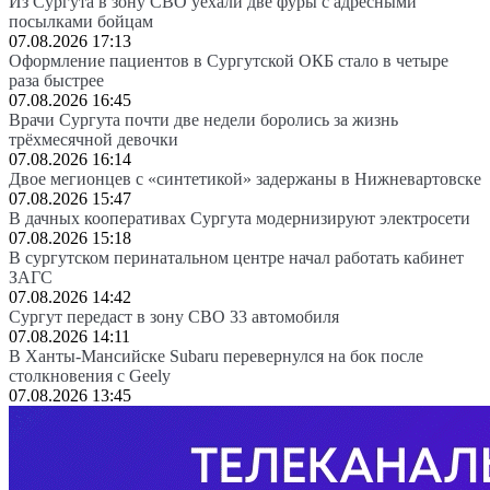
Из Сургута в зону СВО уехали две фуры с адресными
посылками бойцам
07.08.2026 17:13
Оформление пациентов в Сургутской ОКБ стало в четыре
раза быстрее
07.08.2026 16:45
Врачи Сургута почти две недели боролись за жизнь
трёхмесячной девочки
07.08.2026 16:14
Двое мегионцев с «синтетикой» задержаны в Нижневартовске
07.08.2026 15:47
В дачных кооперативах Сургута модернизируют электросети
07.08.2026 15:18
В сургутском перинатальном центре начал работать кабинет
ЗАГС
07.08.2026 14:42
Сургут передаст в зону СВО 33 автомобиля
07.08.2026 14:11
В Ханты-Мансийске Subaru перевернулся на бок после
столкновения с Geely
07.08.2026 13:45