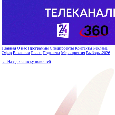
Главная
О нас
Программы
Спецпроекты
Контакты
Реклама
Эфир
Вакансии
Блоги
Подкасты
Мероприятия
Выборы-2026
← Назад к списку новостей