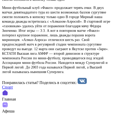
Мини-футбольный клуб «Факел» продолжает терять очки. В двух
матчах девятнадцатого тура из шести возможных баллов сургутяне
смогли положить в копилку только одно В городе Мирный наша
команда дважды встретилась с «Алмазом-Алросой». В стартовой игре
«газовикам» удалось уйти от поражения благодаря мячу Фёдора
Зинченко. Итог игры — 3:3. А вот в повторном матче «Факел»
потерпел крупное поражение, лишь дважды поразив ворота
мирнинцев. «Алмаз-Алроса» отличился шесть раз. Свой
предпоследний матч в регулярной стадии чемпионата сургутяне
проведут на выезде. 12 марта они сыграют в Якутске против «Зари».
КСТАТИ Высшая лига АМФР — второй дивизион в структуре
чемпионата России по мини-футболу, проводящегося под эгидой
Ассоциации мини-футбола России. Находится между Суперлигой и
Первой лигой. До 2003 года назывался Первой лигой, а Высшей
лигой называлась нынешняя Суперлига.
Понравилась статья? Поделиcь в соцсетях:
Спорт
Главная
Афиша