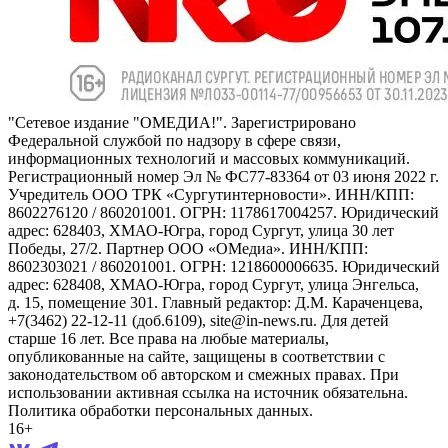
"Сетевое издание "ОМЕДИА!". Зарегистрировано
Федеральной службой по надзору в сфере связи,
информационных технологий и массовых коммуникаций.
Регистрационный номер Эл № ФС77-83364 от 03 июня 2022 г.
Учредитель ООО ТРК «Сургутинтерновости». ИНН/КПП:
8602276120 / 860201001. ОГРН: 1178617004257. Юридический
адрес: 628403, ХМАО-Югра, город Сургут, улица 30 лет
Победы, 27/2. Партнер ООО «ОМедиа». ИНН/КПП:
8602303021 / 860201001. ОГРН: 1218600006635. Юридический
адрес: 628408, ХМАО-Югра, город Сургут, улица Энгельса,
д. 15, помещение 301. Главный редактор: Д.М. Караченцева,
+7(3462) 22-12-11 (доб.6109), site@in-news.ru. Для детей
старше 16 лет. Все права на любые материалы,
опубликованные на сайте, защищены в соответствии с
законодательством об авторском и смежных правах. При
использовании активная ссылка на источник обязательна.
Политика обработки персональных данных.
16+