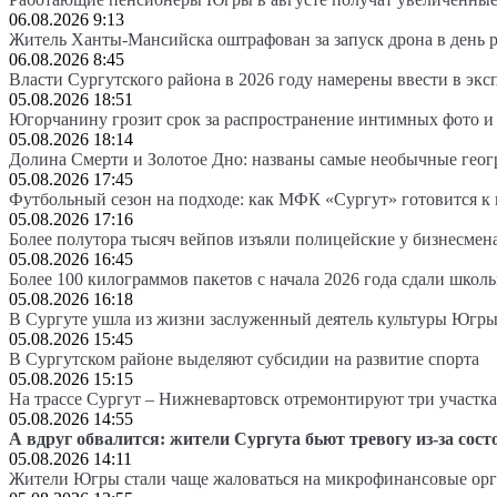
06.08.2026 9:13
Житель Ханты-Мансийска оштрафован за запуск дрона в день 
06.08.2026 8:45
Власти Сургутского района в 2026 году намерены ввести в эк
05.08.2026 18:51
Югорчанину грозит срок за распространение интимных фото и
05.08.2026 18:14
Долина Смерти и Золотое Дно: названы самые необычные гео
05.08.2026 17:45
Футбольный сезон на подходе: как МФК «Сургут» готовится к
05.08.2026 17:16
Более полутора тысяч вейпов изъяли полицейские у бизнесмен
05.08.2026 16:45
Более 100 килограммов пакетов с начала 2026 года сдали школ
05.08.2026 16:18
В Сургуте ушла из жизни заслуженный деятель культуры Югр
05.08.2026 15:45
В Сургутском районе выделяют субсидии на развитие спорта
05.08.2026 15:15
На трассе Сургут – Нижневартовск отремонтируют три участка
05.08.2026 14:55
А вдруг обвалится: жители Сургута бьют тревогу из-за сост
05.08.2026 14:11
Жители Югры стали чаще жаловаться на микрофинансовые ор