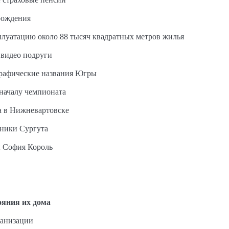
рождения
сплуатацию около 88 тысяч квадратных метров жилья
 видео подруги
графические названия Югры
 началу чемпионата
а в Нижневартовске
ьники Сургута
ы София Король
ояния их дома
ганизации