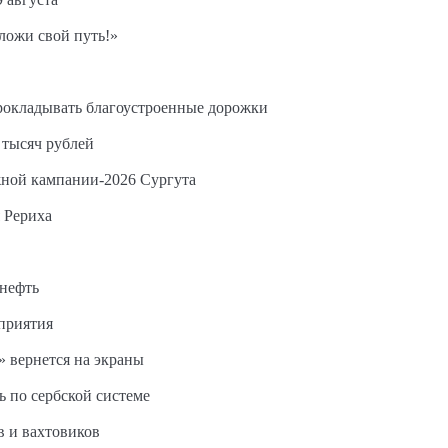
ложи свой путь!»
прокладывать благоустроенные дорожки
 тысяч рублей
жной кампании-2026 Сургута
 Рериха
 нефть
дприятия
 вернется на экраны
ь по сербской системе
в и вахтовиков