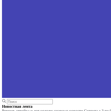
Новостная лента
Ремонт, стройка и лот недели: главные новости Сургута с 3 по 