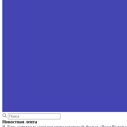
Новостная лента
В День коренных народов мира югорский фильм «Вуся Вулаты»