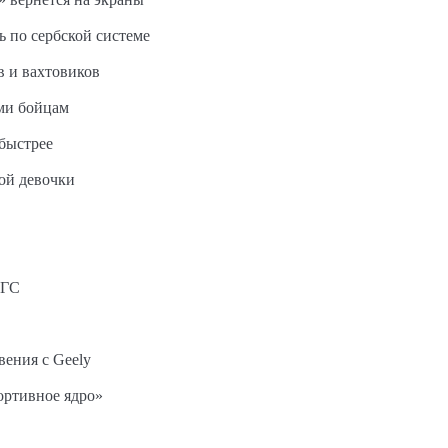
ь по сербской системе
в и вахтовиков
ми бойцам
быстрее
ной девочки
АГС
вения с Geely
ортивное ядро»