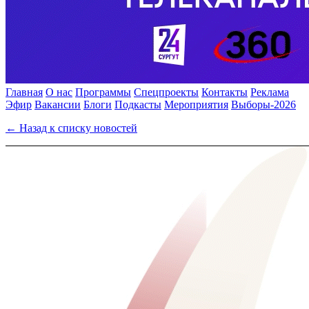
Главная
О нас
Программы
Спецпроекты
Контакты
Реклама
Эфир
Вакансии
Блоги
Подкасты
Мероприятия
Выборы-2026
← Назад к списку новостей