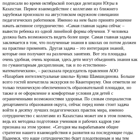
подписали во время октябрьской поездки делегации Югры в
Казахстан. Первое взаимодействие с коллегами из ближнего
зарубежья произошло на августовском окружном совещании
педагогических работников. Именно на нем было принято решение
начать активное сотрудничество. «Самая главная задача сейчас –
вывести ребенка из одной линейной формы обучения. У человека
должна быть возможность видеть более шире. Самая главная задача
заключается в том, что полученные знания в школах он потом должен
на практике применять. Другая задача – это интеграция знаний,
которые они получают на различных занятиях. Вот эта площадка
очень удобная, очень хорошая, здесь дети могут объединять знания как
по гуманитарным дисциплинам, так и по естественно-
математическим», – рассказала председатель правления АОО
«Назарбаев интеллектуальные школы» Куляш Шамшидинова. Больше
всего гостей впечатлила экскурсия по Кванториуму. Они отметили не
только техническую обеспеченность образовательной площадки, но
также и ее оформление и комфортные условия для детей с
ограниченными возможностями здоровья. По словам специалистов
департамента образования округа, сейчас перед ними стоит задача
войти в десятку лучших педагогических практик мира, именно
сотрудничество с коллегами из Казахстана может им в этом помочь,
ведь их методика подготовки учеников и рабочих кадров уже
признана на этом уровне. «Сегодня мы вырабатываем общие
стратегии нашего взаимодействия и развития на последующие годы.
Надеемся, что наше сотрудничество будет плодотворным и мы тем