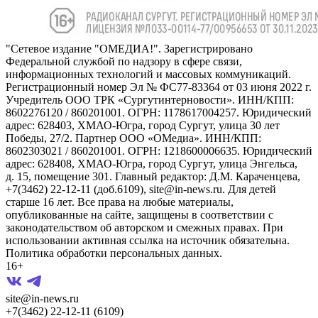
"Сетевое издание "ОМЕДИА!". Зарегистрировано
Федеральной службой по надзору в сфере связи,
информационных технологий и массовых коммуникаций.
Регистрационный номер Эл № ФС77-83364 от 03 июня 2022 г.
Учредитель ООО ТРК «Сургутинтерновости». ИНН/КПП:
8602276120 / 860201001. ОГРН: 1178617004257. Юридический
адрес: 628403, ХМАО-Югра, город Сургут, улица 30 лет
Победы, 27/2. Партнер ООО «ОМедиа». ИНН/КПП:
8602303021 / 860201001. ОГРН: 1218600006635. Юридический
адрес: 628408, ХМАО-Югра, город Сургут, улица Энгельса,
д. 15, помещение 301. Главный редактор: Д.М. Караченцева,
+7(3462) 22-12-11 (доб.6109), site@in-news.ru. Для детей
старше 16 лет. Все права на любые материалы,
опубликованные на сайте, защищены в соответствии с
законодательством об авторском и смежных правах. При
использовании активная ссылка на источник обязательна.
Политика обработки персональных данных.
16+
site@in-news.ru
+7(3462) 22-12-11 (6109)