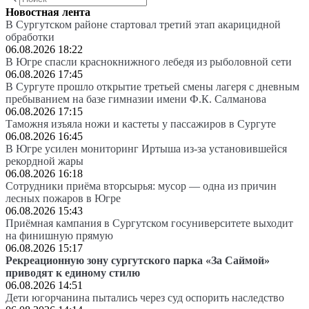
Новостная лента
В Сургутском районе стартовал третий этап акарицидной
обработки
06.08.2026 18:22
В Югре спасли краснокнижного лебедя из рыболовной сети
06.08.2026 17:45
В Сургуте прошло открытие третьей смены лагеря с дневным
пребыванием на базе гимназии имени Ф.К. Салманова
06.08.2026 17:15
Таможня изъяла ножи и кастеты у пассажиров в Сургуте
06.08.2026 16:45
В Югре усилен мониторинг Иртыша из-за установившейся
рекордной жары
06.08.2026 16:18
Сотрудники приёма вторсырья: мусор — одна из причин
лесных пожаров в Югре
06.08.2026 15:43
Приёмная кампания в Сургутском госуниверситете выходит
на финишную прямую
06.08.2026 15:17
Рекреационную зону сургутского парка «За Саймой»
приводят к единому стилю
06.08.2026 14:51
Дети югорчанина пытались через суд оспорить наследство