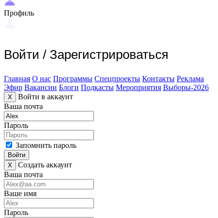
Профиль
Войти
/
Зарегистрироваться
Главная
О нас
Программы
Спецпроекты
Контакты
Реклама
Эфир
Вакансии
Блоги
Подкасты
Мероприятия
Выборы-2026
Войти в аккаунт
X
Ваша почта
Пароль
Запомнить пароль
Войти
Создать аккаунт
X
Ваша почта
Ваше имя
Пароль