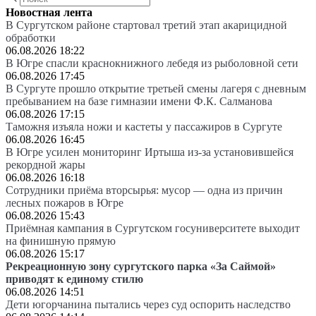
Новостная лента
В Сургутском районе стартовал третий этап акарицидной
обработки
06.08.2026 18:22
В Югре спасли краснокнижного лебедя из рыболовной сети
06.08.2026 17:45
В Сургуте прошло открытие третьей смены лагеря с дневным
пребыванием на базе гимназии имени Ф.К. Салманова
06.08.2026 17:15
Таможня изъяла ножи и кастеты у пассажиров в Сургуте
06.08.2026 16:45
В Югре усилен мониторинг Иртыша из-за установившейся
рекордной жары
06.08.2026 16:18
Сотрудники приёма вторсырья: мусор — одна из причин
лесных пожаров в Югре
06.08.2026 15:43
Приёмная кампания в Сургутском госуниверситете выходит
на финишную прямую
06.08.2026 15:17
Рекреационную зону сургутского парка «За Саймой»
приводят к единому стилю
06.08.2026 14:51
Дети югорчанина пытались через суд оспорить наследство