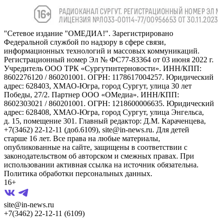
"Сетевое издание "ОМЕДИА!". Зарегистрировано
Федеральной службой по надзору в сфере связи,
информационных технологий и массовых коммуникаций.
Регистрационный номер Эл № ФС77-83364 от 03 июня 2022 г.
Учредитель ООО ТРК «Сургутинтерновости». ИНН/КПП:
8602276120 / 860201001. ОГРН: 1178617004257. Юридический
адрес: 628403, ХМАО-Югра, город Сургут, улица 30 лет
Победы, 27/2. Партнер ООО «ОМедиа». ИНН/КПП:
8602303021 / 860201001. ОГРН: 1218600006635. Юридический
адрес: 628408, ХМАО-Югра, город Сургут, улица Энгельса,
д. 15, помещение 301. Главный редактор: Д.М. Караченцева,
+7(3462) 22-12-11 (доб.6109), site@in-news.ru. Для детей
старше 16 лет. Все права на любые материалы,
опубликованные на сайте, защищены в соответствии с
законодательством об авторском и смежных правах. При
использовании активная ссылка на источник обязательна.
Политика обработки персональных данных.
16+
site@in-news.ru
+7(3462) 22-12-11 (6109)