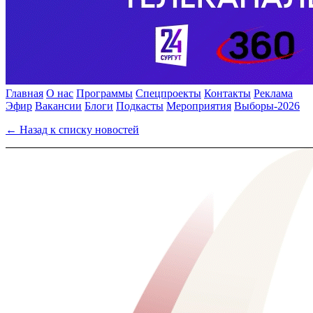
Главная
О нас
Программы
Спецпроекты
Контакты
Реклама
Эфир
Вакансии
Блоги
Подкасты
Мероприятия
Выборы-2026
← Назад к списку новостей