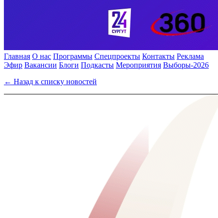
Главная
О нас
Программы
Спецпроекты
Контакты
Реклама
Эфир
Вакансии
Блоги
Подкасты
Мероприятия
Выборы-2026
← Назад к списку новостей