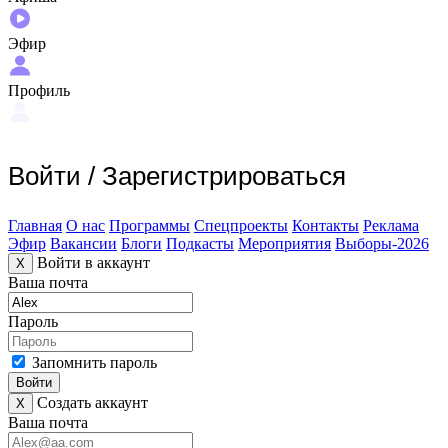
Эфир
Профиль
Войти
/
Зарегистрироваться
Главная
О нас
Программы
Спецпроекты
Контакты
Реклама
Эфир
Вакансии
Блоги
Подкасты
Мероприятия
Выборы-2026
Войти в аккаунт
X
Ваша почта
Пароль
Запомнить пароль
Войти
Создать аккаунт
X
Ваша почта