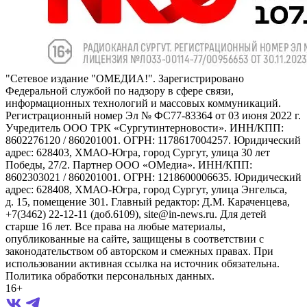
"Сетевое издание "ОМЕДИА!". Зарегистрировано
Федеральной службой по надзору в сфере связи,
информационных технологий и массовых коммуникаций.
Регистрационный номер Эл № ФС77-83364 от 03 июня 2022 г.
Учредитель ООО ТРК «Сургутинтерновости». ИНН/КПП:
8602276120 / 860201001. ОГРН: 1178617004257. Юридический
адрес: 628403, ХМАО-Югра, город Сургут, улица 30 лет
Победы, 27/2. Партнер ООО «ОМедиа». ИНН/КПП:
8602303021 / 860201001. ОГРН: 1218600006635. Юридический
адрес: 628408, ХМАО-Югра, город Сургут, улица Энгельса,
д. 15, помещение 301. Главный редактор: Д.М. Караченцева,
+7(3462) 22-12-11 (доб.6109), site@in-news.ru. Для детей
старше 16 лет. Все права на любые материалы,
опубликованные на сайте, защищены в соответствии с
законодательством об авторском и смежных правах. При
использовании активная ссылка на источник обязательна.
Политика обработки персональных данных.
16+