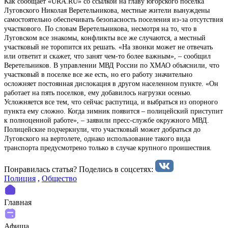
Как сообщает «URA.RU» со ссылкой на главу югорского поселка
Луговского Николая Веретельникова, местные жители вынуждены
самостоятельно обеспечивать безопасность поселения из-за отсутствия
участкового. По словам Веретельникова, несмотря на то, что в
Луговском все знакомы, конфликты все же случаются, а местный
участковый не торопится их решать. «На звонки может не отвечать
или ответит и скажет, что занят чем-то более важным», – сообщил
Веретельников. В управлении МВД России по ХМАО объяснили, что
участковый в поселке все же есть, но его работу значительно
осложняет постоянная дислокация в другом населенном пункте. «Он
работает на пять поселков, ему добавилось нагрузки осенью.
Усложняется все тем, что сейчас распутица, и выбраться из опорного
пункта ему сложно. Когда зимник появится – полицейский приступит
к полноценной работе», – заявили пресс-службе окружного МВД.
Полицейские подчеркнули, что участковый может добраться до
Луговского на вертолете, однако использование такого вида
транспорта предусмотрено только в случае крупного проишествия.
Понравилась статья? Поделиcь в соцсетях:
Полиция
,
Общество
Главная
Афиша