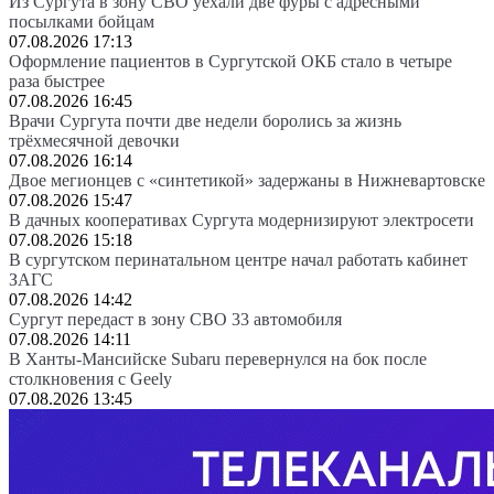
Из Сургута в зону СВО уехали две фуры с адресными
посылками бойцам
07.08.2026 17:13
Оформление пациентов в Сургутской ОКБ стало в четыре
раза быстрее
07.08.2026 16:45
Врачи Сургута почти две недели боролись за жизнь
трёхмесячной девочки
07.08.2026 16:14
Двое мегионцев с «синтетикой» задержаны в Нижневартовске
07.08.2026 15:47
В дачных кооперативах Сургута модернизируют электросети
07.08.2026 15:18
В сургутском перинатальном центре начал работать кабинет
ЗАГС
07.08.2026 14:42
Сургут передаст в зону СВО 33 автомобиля
07.08.2026 14:11
В Ханты-Мансийске Subaru перевернулся на бок после
столкновения с Geely
07.08.2026 13:45