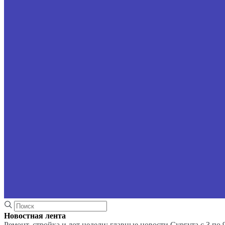
Новостная лента
Ремонт, стройка и лот недели: главные новости Сургута с 3 по 