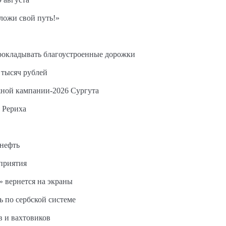
ложи свой путь!»
прокладывать благоустроенные дорожки
 тысяч рублей
жной кампании-2026 Сургута
 Рериха
 нефть
дприятия
 вернется на экраны
ь по сербской системе
в и вахтовиков