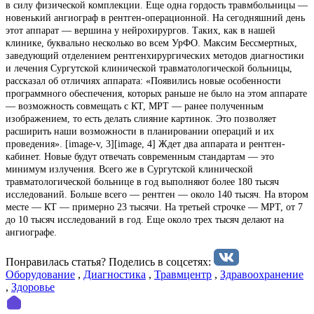
в силу физической комплекции. Еще одна гордость травмбольницы —
новенький ангиограф в рентген-операционной. На сегодняшний день
этот аппарат — вершина у нейрохирургов. Таких, как в нашей
клинике, буквально несколько во всем УрФО. Максим Бессмертных,
заведующий отделением рентгенхирургических методов диагностики
и лечения Сургутской клинической травматологической больницы,
рассказал об отличиях аппарата: «Появились новые особенности
программного обеспечения, которых раньше не было на этом аппарате
— возможность совмещать с КТ, МРТ — ранее полученным
изображением, то есть делать слияние картинок. Это позволяет
расширить наши возможности в планировании операций и их
проведения». [image-v, 3][image, 4] Ждет два аппарата и рентген-
кабинет. Новые будут отвечать современным стандартам — это
минимум излучения. Всего же в Сургутской клинической
травматологической больнице в год выполняют более 180 тысяч
исследований. Больше всего — рентген — около 140 тысяч. На втором
месте — КТ — примерно 23 тысячи. На третьей строчке — МРТ, от 7
до 10 тысяч исследований в год. Еще около трех тысяч делают на
ангиографе.
Понравилась статья? Поделиcь в соцсетях:
Оборудование
,
Диагностика
,
Травмцентр
,
Здравоохранение
,
Здоровье