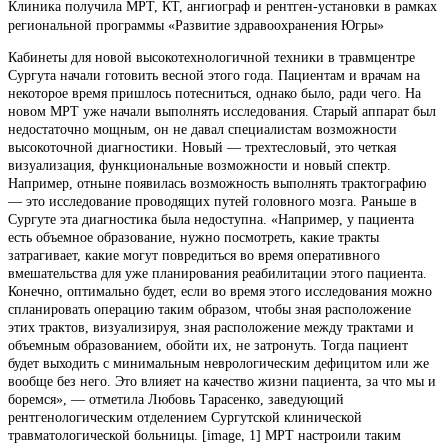
Клиника получила МРТ, КТ, ангиограф и рентген-установки в рамках
региональной программы «Развитие здравоохранения Югры»
Кабинеты для новой высокотехнологичной техники в травмцентре
Сургута начали готовить весной этого года. Пациентам и врачам на
некоторое время пришлось потесниться, однако было, ради чего. На
новом МРТ уже начали выполнять исследования. Старый аппарат был
недостаточно мощным, он не давал специалистам возможности
высокоточной диагностики. Новый — трехтесловый, это четкая
визуализация, функциональные возможности и новый спектр.
Например, отныне появилась возможность выполнять трактографию
— это исследование проводящих путей головного мозга. Раньше в
Сургуте эта диагностика была недоступна. «Например, у пациента
есть объемное образование, нужно посмотреть, какие тракты
затрагивает, какие могут повредиться во время оперативного
вмешательства для уже планирования реабилитации этого пациента.
Конечно, оптимально будет, если во время этого исследования можно
спланировать операцию таким образом, чтобы зная расположение
этих трактов, визуализируя, зная расположение между трактами и
объемным образованием, обойти их, не затронуть. Тогда пациент
будет выходить с минимальным неврологическим дефицитом или же
вообще без него. Это влияет на качество жизни пациента, за что мы и
боремся», — отметила Любовь Тарасенко, заведующий
рентгенологическим отделением Сургутской клинической
травматологической больницы. [image, 1] МРТ настроили таким