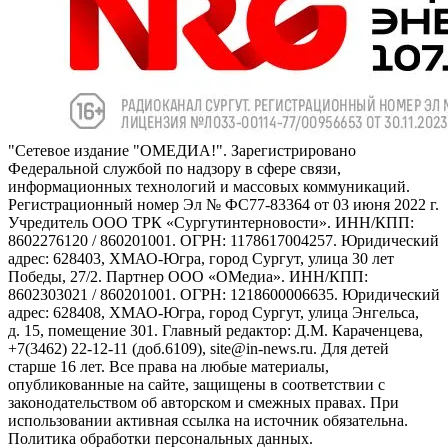
"Сетевое издание "ОМЕДИА!". Зарегистрировано
Федеральной службой по надзору в сфере связи,
информационных технологий и массовых коммуникаций.
Регистрационный номер Эл № ФС77-83364 от 03 июня 2022 г.
Учредитель ООО ТРК «Сургутинтерновости». ИНН/КПП:
8602276120 / 860201001. ОГРН: 1178617004257. Юридический
адрес: 628403, ХМАО-Югра, город Сургут, улица 30 лет
Победы, 27/2. Партнер ООО «ОМедиа». ИНН/КПП:
8602303021 / 860201001. ОГРН: 1218600006635. Юридический
адрес: 628408, ХМАО-Югра, город Сургут, улица Энгельса,
д. 15, помещение 301. Главный редактор: Д.М. Караченцева,
+7(3462) 22-12-11 (доб.6109), site@in-news.ru. Для детей
старше 16 лет. Все права на любые материалы,
опубликованные на сайте, защищены в соответствии с
законодательством об авторском и смежных правах. При
использовании активная ссылка на источник обязательна.
Политика обработки персональных данных.