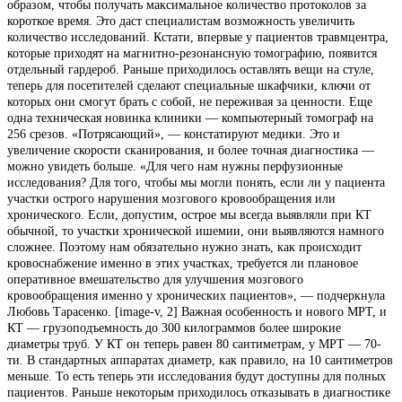
образом, чтобы получать максимальное количество протоколов за
короткое время. Это даст специалистам возможность увеличить
количество исследований. Кстати, впервые у пациентов травмцентра,
которые приходят на магнитно-резонансную томографию, появится
отдельный гардероб. Раньше приходилось оставлять вещи на стуле,
теперь для посетителей сделают специальные шкафчики, ключи от
которых они смогут брать с собой, не переживая за ценности. Еще
одна техническая новинка клиники — компьютерный томограф на
256 срезов. «Потрясающий», — констатируют медики. Это и
увеличение скорости сканирования, и более точная диагностика —
можно увидеть больше. «Для чего нам нужны перфузионные
исследования? Для того, чтобы мы могли понять, если ли у пациента
участки острого нарушения мозгового кровообращения или
хронического. Если, допустим, острое мы всегда выявляли при КТ
обычной, то участки хронической ишемии, они выявляются намного
сложнее. Поэтому нам обязательно нужно знать, как происходит
кровоснабжение именно в этих участках, требуется ли плановое
оперативное вмешательство для улучшения мозгового
кровообращения именно у хронических пациентов», — подчеркнула
Любовь Тарасенко. [image-v, 2] Важная особенность и нового МРТ, и
КТ — грузоподъемность до 300 килограммов более широкие
диаметры труб. У КТ он теперь равен 80 сантиметрам, у МРТ — 70-
ти. В стандартных аппаратах диаметр, как правило, на 10 сантиметров
меньше. То есть теперь эти исследования будут доступны для полных
пациентов. Раньше некоторым приходилось отказывать в диагностике