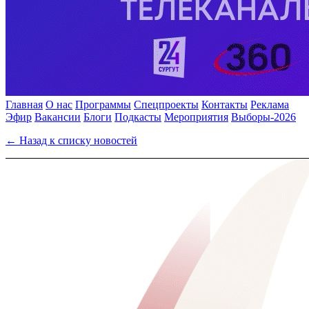
Главная
О нас
Программы
Спецпроекты
Контакты
Реклама
Эфир
Вакансии
Блоги
Подкасты
Мероприятия
Выборы-2026
← Назад к списку новостей