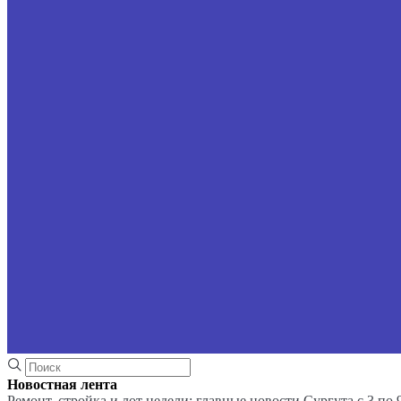
Новостная лента
Ремонт, стройка и лот недели: главные новости Сургута с 3 по 