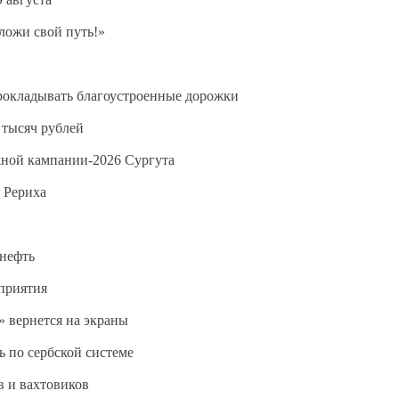
ложи свой путь!»
прокладывать благоустроенные дорожки
 тысяч рублей
жной кампании-2026 Сургута
 Рериха
 нефть
дприятия
 вернется на экраны
ь по сербской системе
в и вахтовиков