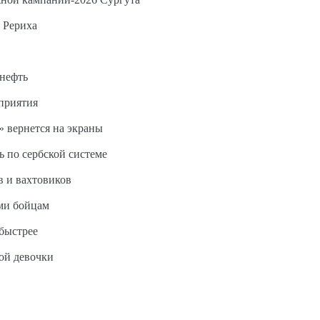
 Рериха
 нефть
дприятия
 вернется на экраны
ь по сербской системе
в и вахтовиков
ми бойцам
быстрее
ной девочки