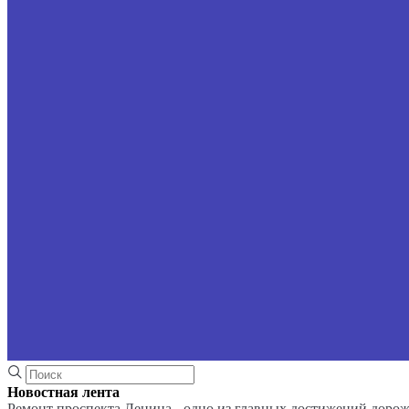
Новостная лента
Ремонт проспекта Ленина - одно из главных достижений доро