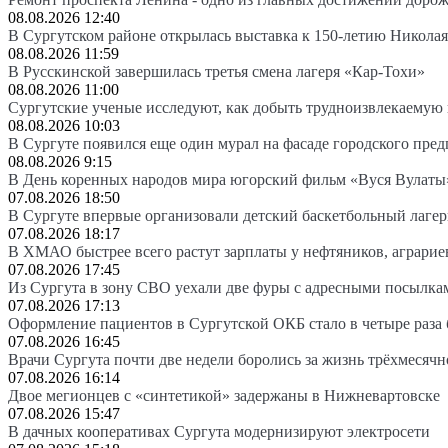
08.08.2026 12:40
В Сургутском районе открылась выставка к 150-летию Николая
08.08.2026 11:59
В Русскинской завершилась третья смена лагеря «Кар-Тохи»
08.08.2026 11:00
Сургутские ученые исследуют, как добыть трудноизвлекаемую
08.08.2026 10:03
В Сургуте появился еще один мурал на фасаде городского пре
08.08.2026 9:15
В День коренных народов мира югорский фильм «Вуся Вулаты»
07.08.2026 18:50
В Сургуте впервые организовали детский баскетбольный лагер
07.08.2026 18:17
В ХМАО быстрее всего растут зарплаты у нефтяников, аграрие
07.08.2026 17:45
Из Сургута в зону СВО уехали две фуры с адресными посылка
07.08.2026 17:13
Оформление пациентов в Сургутской ОКБ стало в четыре раза 
07.08.2026 16:45
Врачи Сургута почти две недели боролись за жизнь трёхмесяч
07.08.2026 16:14
Двое мегионцев с «синтетикой» задержаны в Нижневартовске
07.08.2026 15:47
В дачных кооперативах Сургута модернизируют электросети