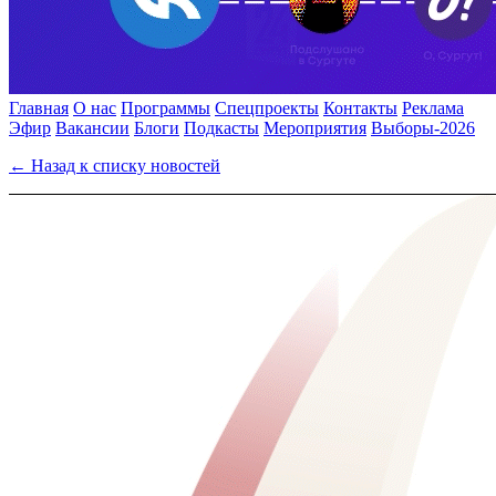
Главная
О нас
Программы
Спецпроекты
Контакты
Реклама
Эфир
Вакансии
Блоги
Подкасты
Мероприятия
Выборы-2026
← Назад к списку новостей