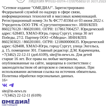
"Сетевое издание "ОМЕДИА!". Зарегистрировано
Федеральной службой по надзору в сфере связи,
информационных технологий и массовых коммуникаций.
Регистрационный номер Эл № ФС77-83364 от 03 июня 2022 г.
Учредитель ООО ТРК «Сургутинтерновости». ИНН/КПП:
8602276120 / 860201001. ОГРН: 1178617004257. Юридический
адрес: 628403, ХМАО-Югра, город Сургут, улица 30 лет
Победы, 27/2. Партнер ООО «ОМедиа». ИНН/КПП:
8602303021 / 860201001. ОГРН: 1218600006635. Юридический
адрес: 628408, ХМАО-Югра, город Сургут, улица Энгельса,
д. 15, помещение 301. Главный редактор: Д.М. Караченцева,
+7(3462) 22-12-11 (доб.6109), site@in-news.ru. Для детей
старше 16 лет. Все права на любые материалы,
опубликованные на сайте, защищены в соответствии с
законодательством об авторском и смежных правах. При
использовании активная ссылка на источник обязательна.
Политика обработки персональных данных.
16+
site@in-news.ru
+7(3462) 22-12-11 (6109)