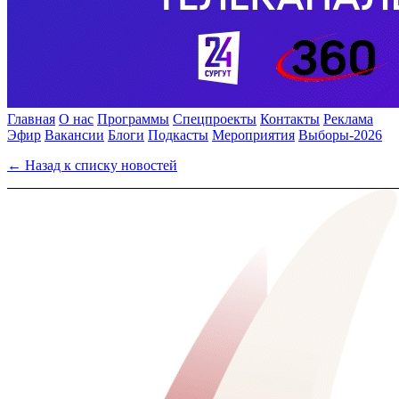
Главная
О нас
Программы
Спецпроекты
Контакты
Реклама
Эфир
Вакансии
Блоги
Подкасты
Мероприятия
Выборы-2026
← Назад к списку новостей