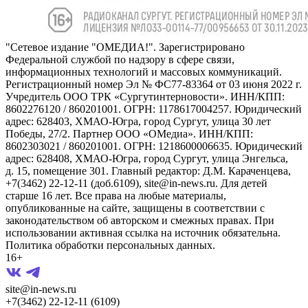
"Сетевое издание "ОМЕДИА!". Зарегистрировано
Федеральной службой по надзору в сфере связи,
информационных технологий и массовых коммуникаций.
Регистрационный номер Эл № ФС77-83364 от 03 июня 2022 г.
Учредитель ООО ТРК «Сургутинтерновости». ИНН/КПП:
8602276120 / 860201001. ОГРН: 1178617004257. Юридический
адрес: 628403, ХМАО-Югра, город Сургут, улица 30 лет
Победы, 27/2. Партнер ООО «ОМедиа». ИНН/КПП:
8602303021 / 860201001. ОГРН: 1218600006635. Юридический
адрес: 628408, ХМАО-Югра, город Сургут, улица Энгельса,
д. 15, помещение 301. Главный редактор: Д.М. Караченцева,
+7(3462) 22-12-11 (доб.6109), site@in-news.ru. Для детей
старше 16 лет. Все права на любые материалы,
опубликованные на сайте, защищены в соответствии с
законодательством об авторском и смежных правах. При
использовании активная ссылка на источник обязательна.
Политика обработки персональных данных.
16+
site@in-news.ru
+7(3462) 22-12-11 (6109)