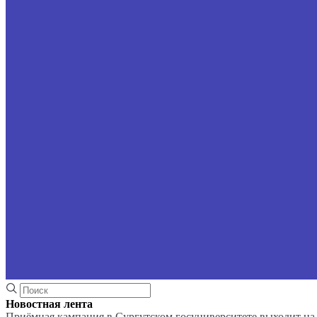
Новостная лента
Приёмная кампания в Сургутском госуниверситете выходит 