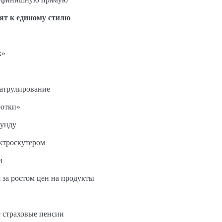
ят к единому стилю
к»
патрулирование
ботки»
кунду
ектроскутером
и
 за ростом цен на продукты
 страховые пенсии