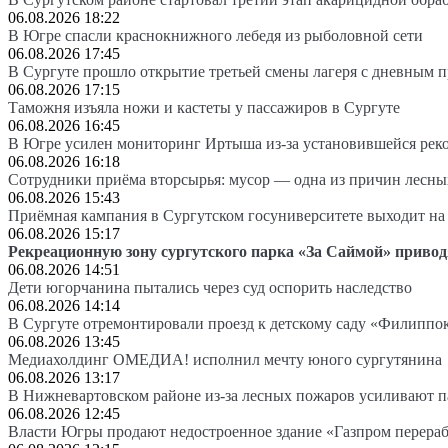
06.08.2026 18:22
В Югре спасли краснокнижного лебедя из рыболовной сети
06.08.2026 17:45
В Сургуте прошло открытие третьей смены лагеря с дневным 
06.08.2026 17:15
Таможня изъяла ножи и кастеты у пассажиров в Сургуте
06.08.2026 16:45
В Югре усилен мониторинг Иртыша из-за установившейся рек
06.08.2026 16:18
Сотрудники приёма вторсырья: мусор — одна из причин лесн
06.08.2026 15:43
Приёмная кампания в Сургутском госуниверситете выходит 
06.08.2026 15:17
Рекреационную зону сургутского парка «За Саймой» привод
06.08.2026 14:51
Дети югорчанина пытались через суд оспорить наследство
06.08.2026 14:14
В Сургуте отремонтировали проезд к детскому саду «Филиппо
06.08.2026 13:45
Медиахолдинг ОМЕДИА! исполнил мечту юного сургутянина
06.08.2026 13:17
В Нижневартовском районе из-за лесных пожаров усиливают 
06.08.2026 12:45
Власти Югры продают недостроенное здание «Газпром перера