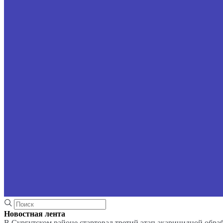
Новостная лента
В Сургутском районе стартовал третий этап акарицидной обра