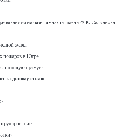
пребыванием на базе гимназии имени Ф.К. Салманова
ордной жары
ых пожаров в Югре
на финишную прямую
ят к единому стилю
к»
патрулирование
ботки»