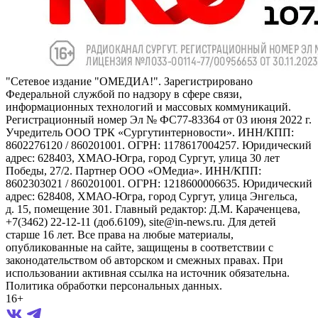
"Сетевое издание "ОМЕДИА!". Зарегистрировано
Федеральной службой по надзору в сфере связи,
информационных технологий и массовых коммуникаций.
Регистрационный номер Эл № ФС77-83364 от 03 июня 2022 г.
Учредитель ООО ТРК «Сургутинтерновости». ИНН/КПП:
8602276120 / 860201001. ОГРН: 1178617004257. Юридический
адрес: 628403, ХМАО-Югра, город Сургут, улица 30 лет
Победы, 27/2. Партнер ООО «ОМедиа». ИНН/КПП:
8602303021 / 860201001. ОГРН: 1218600006635. Юридический
адрес: 628408, ХМАО-Югра, город Сургут, улица Энгельса,
д. 15, помещение 301. Главный редактор: Д.М. Караченцева,
+7(3462) 22-12-11 (доб.6109), site@in-news.ru. Для детей
старше 16 лет. Все права на любые материалы,
опубликованные на сайте, защищены в соответствии с
законодательством об авторском и смежных правах. При
использовании активная ссылка на источник обязательна.
Политика обработки персональных данных.
16+