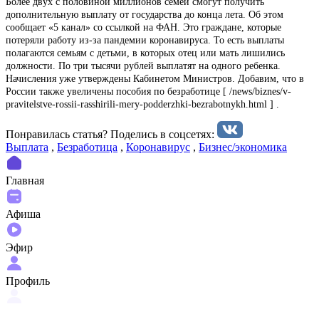
Более двух с половиной миллионов семей смогут получить
дополнительную выплату от государства до конца лета. Об этом
сообщает «5 канал» со ссылкой на ФАН. Это граждане, которые
потеряли работу из-за пандемии коронавируса. То есть выплаты
полагаются семьям с детьми, в которых отец или мать лишились
должности. По три тысячи рублей выплатят на одного ребенка.
Начисления уже утверждены Кабинетом Министров. Добавим, что в
России также увеличены пособия по безработице [ /news/biznes/v-
pravitelstve-rossii-rasshirili-mery-podderzhki-bezrabotnykh.html ] .
Понравилась статья? Поделиcь в соцсетях:
Выплата
,
Безработица
,
Коронавирус
,
Бизнес/экономика
Главная
Афиша
Эфир
Профиль