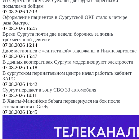
Из Сургута в зону СВО уехали две фуры с адресными
посылками бойцам
07.08.2026 17:13
Оформление пациентов в Сургутской ОКБ стало в четыре
раза быстрее
07.08.2026 16:45
Врачи Сургута почти две недели боролись за жизнь
трёхмесячной девочки
07.08.2026 16:14
Двое мегионцев с «синтетикой» задержаны в Нижневартовске
07.08.2026 15:47
В дачных кооперативах Сургута модернизируют электросети
07.08.2026 15:18
В сургутском перинатальном центре начал работать кабинет
ЗАГС
07.08.2026 14:42
Сургут передаст в зону СВО 33 автомобиля
07.08.2026 14:11
В Ханты-Мансийске Subaru перевернулся на бок после
столкновения с Geely
07.08.2026 13:45