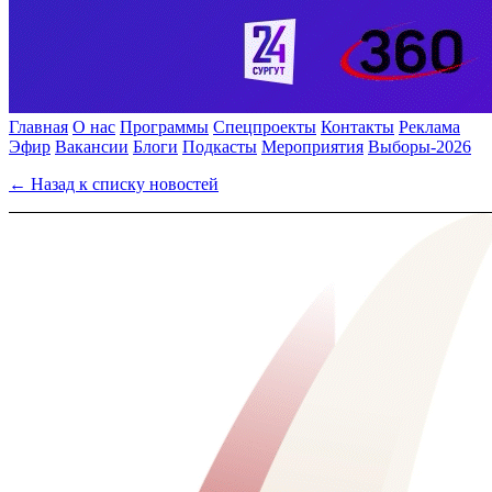
Главная
О нас
Программы
Спецпроекты
Контакты
Реклама
Эфир
Вакансии
Блоги
Подкасты
Мероприятия
Выборы-2026
← Назад к списку новостей