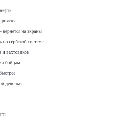
 нефть
дприятия
 вернется на экраны
ь по сербской системе
в и вахтовиков
ми бойцам
быстрее
ной девочки
АГС