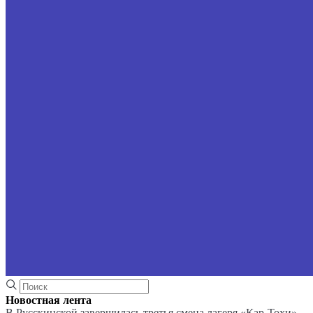
Новостная лента
В Русскинской завершилась третья смена лагеря «Кар-Тохи»