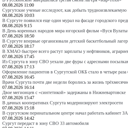
08.08.2026 11:00
Сургутские ученые исследуют, как добыть трудноизвлекаемую
08.08.2026 10:03
В Сургуте появился еще один мурал на фасаде городского пре
08.08.2026 9:15
В День коренных народов мира югорский фильм «Вуся Вулаты»
07.08.2026 18:50
В Сургуте впервые организовали детский баскетбольный лагер
07.08.2026 18:17
В ХМАО быстрее всего растут зарплаты у нефтяников, аграрие
07.08.2026 17:45
Из Сургута в зону СВО уехали две фуры с адресными посылка
07.08.2026 17:13
Оформление пациентов в Сургутской ОКБ стало в четыре раза 
07.08.2026 16:45
Врачи Сургута почти две недели боролись за жизнь трёхмесяч
07.08.2026 16:14
Двое мегионцев с «синтетикой» задержаны в Нижневартовске
07.08.2026 15:47
В дачных кооперативах Сургута модернизируют электросети
07.08.2026 15:18
В сургутском перинатальном центре начал работать кабинет З
07.08.2026 14:42
Сургут передаст в зону СВО 33 автомобиля