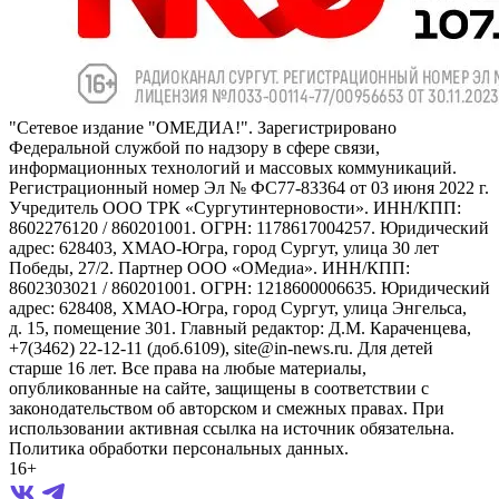
"Сетевое издание "ОМЕДИА!". Зарегистрировано
Федеральной службой по надзору в сфере связи,
информационных технологий и массовых коммуникаций.
Регистрационный номер Эл № ФС77-83364 от 03 июня 2022 г.
Учредитель ООО ТРК «Сургутинтерновости». ИНН/КПП:
8602276120 / 860201001. ОГРН: 1178617004257. Юридический
адрес: 628403, ХМАО-Югра, город Сургут, улица 30 лет
Победы, 27/2. Партнер ООО «ОМедиа». ИНН/КПП:
8602303021 / 860201001. ОГРН: 1218600006635. Юридический
адрес: 628408, ХМАО-Югра, город Сургут, улица Энгельса,
д. 15, помещение 301. Главный редактор: Д.М. Караченцева,
+7(3462) 22-12-11 (доб.6109), site@in-news.ru. Для детей
старше 16 лет. Все права на любые материалы,
опубликованные на сайте, защищены в соответствии с
законодательством об авторском и смежных правах. При
использовании активная ссылка на источник обязательна.
Политика обработки персональных данных.
16+