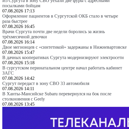
Из Сургута в зону СВО уехали две фуры с адресными
посылками бойцам
07.08.2026 17:13
Оформление пациентов в Сургутской ОКБ стало в четыре
раза быстрее
07.08.2026 16:45
Врачи Сургута почти две недели боролись за жизнь
трёхмесячной девочки
07.08.2026 16:14
Двое мегионцев с «синтетикой» задержаны в Нижневартовске
07.08.2026 15:47
В дачных кооперативах Сургута модернизируют электросети
07.08.2026 15:18
В сургутском перинатальном центре начал работать кабинет
ЗАГС
07.08.2026 14:42
Сургут передаст в зону СВО 33 автомобиля
07.08.2026 14:11
В Ханты-Мансийске Subaru перевернулся на бок после
столкновения с Geely
07.08.2026 13:45