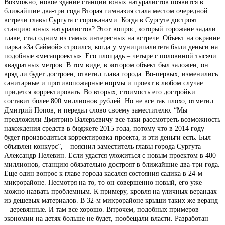
Возможно, новое здание станции юных натуралистов появится в
ближайшие два-три года Вторая гимназия стала местом очередной
встречи главы Сургута с горожанами. Когда в Сургуте достроят
станцию юных натуралистов? Этот вопрос, который горожане задали
главе, стал одним из самых интересных на встрече. Объект на окраине
парка «За Саймой» строился, когда у муниципалитета были деньги на
подобные «мегапроекты». Его площадь – четыре с половиной тысячи
квадратных метров. В том виде, в котором объект был заложен, он
вряд ли будет достроен, ответил глава города. Во-первых, изменились
санитарные и противопожарные нормы и проект в любом случае
придется корректировать. Во вторых, стоимость его достройки
составит более 800 миллионов рублей. Но не все так плохо, отметил
Дмитрий Попов, и передал слово своему заместителю. “Мы
предложили Дмитрию Валерьевичу все-таки рассмотреть возможность
нахождения средств в бюджете 2015 года, потому что в 2014 году
будет производиться корректировка проекта, и эти деньги есть. Был
объявлен конкурс”, – пояснил заместитель главы города Сургута
Александр Пелевин. Если удастся уложиться с новым проектом в 400
миллионов, станцию обязательно достроят в ближайшие два-три года.
Еще один вопрос к главе города касался состояния садика в 24-м
микрорайоне. Несмотря на то, то он совершенно новый, его уже
можно назвать проблемным. К примеру, кровля на уличных верандах
из дешевых материалов. В 32-м микрорайоне крыши таких же веранд
– деревянные. И там все хорошо. Впрочем, подобных примеров
экономии на детях больше не будет, пообещали власти. Разработан