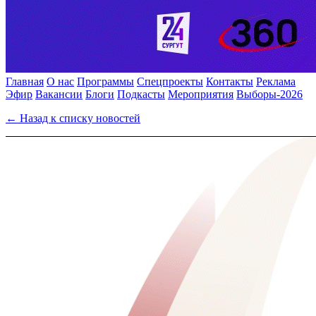
Главная
О нас
Программы
Спецпроекты
Контакты
Реклама
Эфир
Вакансии
Блоги
Подкасты
Мероприятия
Выборы-2026
← Назад к списку новостей