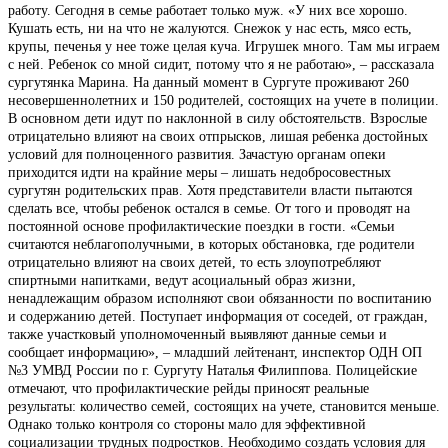
работу. Сегодня в семье работает только муж. «У них все хорошо.
Кушать есть, ни на что не жалуются. Снежок у нас есть, мясо есть,
крупы, печенья у нее тоже целая куча. Игрушек много. Там мы играем
с ней. Ребенок со мной сидит, потому что я не работаю», – рассказала
сургутянка Марина. На данный момент в Сургуте проживают 260
несовершеннолетних и 150 родителей, состоящих на учете в полиции.
В основном дети идут по наклонной в силу обстоятельств. Взрослые
отрицательно влияют на своих отпрысков, лишая ребенка достойных
условий для полноценного развития. Зачастую органам опеки
приходится идти на крайние меры – лишать недобросовестных
сургутян родительских прав. Хотя представители власти пытаются
сделать все, чтобы ребенок остался в семье. От того и проводят на
постоянной основе профилактические поездки в гости. «Семьи
считаются неблагополучными, в которых обстановка, где родители
отрицательно влияют на своих детей, то есть злоупотребляют
спиртными напитками, ведут асоциальный образ жизни,
ненадлежащим образом исполняют свои обязанности по воспитанию
и содержанию детей. Поступает информация от соседей, от граждан,
также участковый уполномоченный выявляют данные семьи и
сообщает информацию», – младший лейтенант, инспектор ОДН ОП
№3 УМВД России по г. Сургуту Наталья Филиппова. Полицейские
отмечают, что профилактические рейды приносят реальные
результаты: количество семей, состоящих на учете, становится меньше.
Однако только контроля со стороны мало для эффективной
социализации трудных подростков. Необходимо создать условия для