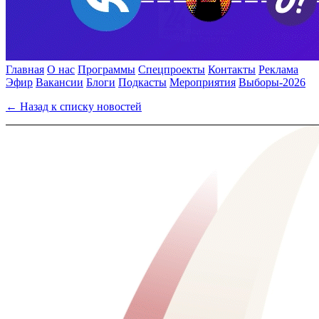
Главная
О нас
Программы
Спецпроекты
Контакты
Реклама
Эфир
Вакансии
Блоги
Подкасты
Мероприятия
Выборы-2026
← Назад к списку новостей