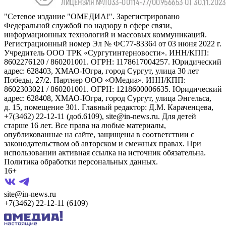
"Сетевое издание "ОМЕДИА!". Зарегистрировано
Федеральной службой по надзору в сфере связи,
информационных технологий и массовых коммуникаций.
Регистрационный номер Эл № ФС77-83364 от 03 июня 2022 г.
Учредитель ООО ТРК «Сургутинтерновости». ИНН/КПП:
8602276120 / 860201001. ОГРН: 1178617004257. Юридический
адрес: 628403, ХМАО-Югра, город Сургут, улица 30 лет
Победы, 27/2. Партнер ООО «ОМедиа». ИНН/КПП:
8602303021 / 860201001. ОГРН: 1218600006635. Юридический
адрес: 628408, ХМАО-Югра, город Сургут, улица Энгельса,
д. 15, помещение 301. Главный редактор: Д.М. Караченцева,
+7(3462) 22-12-11 (доб.6109), site@in-news.ru. Для детей
старше 16 лет. Все права на любые материалы,
опубликованные на сайте, защищены в соответствии с
законодательством об авторском и смежных правах. При
использовании активная ссылка на источник обязательна.
Политика обработки персональных данных.
16+
site@in-news.ru
+7(3462) 22-12-11 (6109)