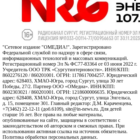
"Сетевое издание "ОМЕДИА!". Зарегистрировано
Федеральной службой по надзору в сфере связи,
информационных технологий и массовых коммуникаций.
Регистрационный номер Эл № ФС77-83364 от 03 июня 2022 г.
Учредитель ООО ТРК «Сургутинтерновости». ИНН/КПП:
8602276120 / 860201001. ОГРН: 1178617004257. Юридический
адрес: 628403, ХМАО-Югра, город Сургут, улица 30 лет
Победы, 27/2. Партнер ООО «ОМедиа». ИНН/КПП:
8602303021 / 860201001. ОГРН: 1218600006635. Юридический
адрес: 628408, ХМАО-Югра, город Сургут, улица Энгельса,
д. 15, помещение 301. Главный редактор: Д.М. Караченцева,
+7(3462) 22-12-11 (доб.6109), site@in-news.ru. Для детей
старше 16 лет. Все права на любые материалы,
опубликованные на сайте, защищены в соответствии с
законодательством об авторском и смежных правах. При
использовании активная ссылка на источник обязательна.
Политика обработки персональных данных.