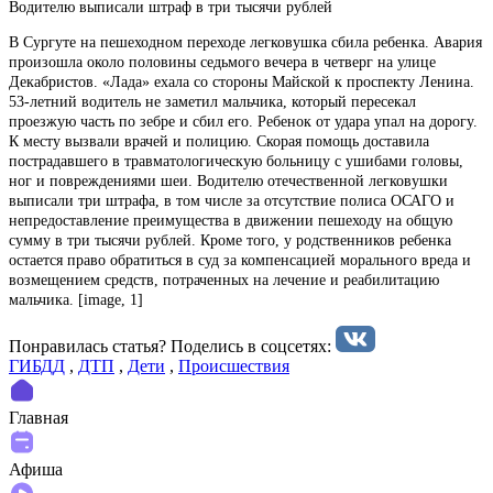
Водителю выписали штраф в три тысячи рублей
В Сургуте на пешеходном переходе легковушка сбила ребенка. Авария
произошла около половины седьмого вечера в четверг на улице
Декабристов. «Лада» ехала со стороны Майской к проспекту Ленина.
53-летний водитель не заметил мальчика, который пересекал
проезжую часть по зебре и сбил его. Ребенок от удара упал на дорогу.
К месту вызвали врачей и полицию. Скорая помощь доставила
пострадавшего в травматологическую больницу с ушибами головы,
ног и повреждениями шеи. Водителю отечественной легковушки
выписали три штрафа, в том числе за отсутствие полиса ОСАГО и
непредоставление преимущества в движении пешеходу на общую
сумму в три тысячи рублей. Кроме того, у родственников ребенка
остается право обратиться в суд за компенсацией морального вреда и
возмещением средств, потраченных на лечение и реабилитацию
мальчика. [image, 1]
Понравилась статья? Поделиcь в соцсетях:
ГИБДД
,
ДТП
,
Дети
,
Происшествия
Главная
Афиша