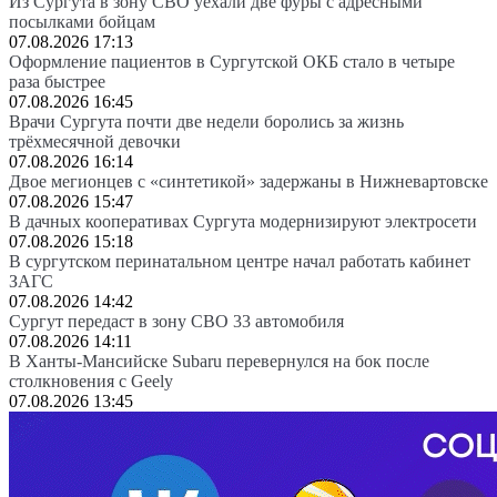
Из Сургута в зону СВО уехали две фуры с адресными
посылками бойцам
07.08.2026 17:13
Оформление пациентов в Сургутской ОКБ стало в четыре
раза быстрее
07.08.2026 16:45
Врачи Сургута почти две недели боролись за жизнь
трёхмесячной девочки
07.08.2026 16:14
Двое мегионцев с «синтетикой» задержаны в Нижневартовске
07.08.2026 15:47
В дачных кооперативах Сургута модернизируют электросети
07.08.2026 15:18
В сургутском перинатальном центре начал работать кабинет
ЗАГС
07.08.2026 14:42
Сургут передаст в зону СВО 33 автомобиля
07.08.2026 14:11
В Ханты-Мансийске Subaru перевернулся на бок после
столкновения с Geely
07.08.2026 13:45