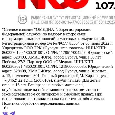
"Сетевое издание "ОМЕДИА!". Зарегистрировано
Федеральной службой по надзору в сфере связи,
информационных технологий и массовых коммуникаций.
Регистрационный номер Эл № ФС77-83364 от 03 июня 2022 г.
Учредитель ООО ТРК «Сургутинтерновости». ИНН/КПП:
8602276120 / 860201001. ОГРН: 1178617004257. Юридический
адрес: 628403, ХМАО-Югра, город Сургут, улица 30 лет
Победы, 27/2. Партнер ООО «ОМедиа». ИНН/КПП:
8602303021 / 860201001. ОГРН: 1218600006635. Юридический
адрес: 628408, ХМАО-Югра, город Сургут, улица Энгельса,
д. 15, помещение 301. Главный редактор: Д.М. Караченцева,
+7(3462) 22-12-11 (доб.6109), site@in-news.ru. Для детей
старше 16 лет. Все права на любые материалы,
опубликованные на сайте, защищены в соответствии с
законодательством об авторском и смежных правах. При
использовании активная ссылка на источник обязательна.
Политика обработки персональных данных.
16+