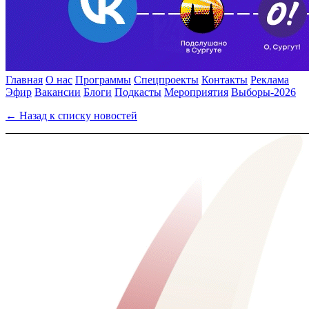
Главная
О нас
Программы
Спецпроекты
Контакты
Реклама
Эфир
Вакансии
Блоги
Подкасты
Мероприятия
Выборы-2026
← Назад к списку новостей