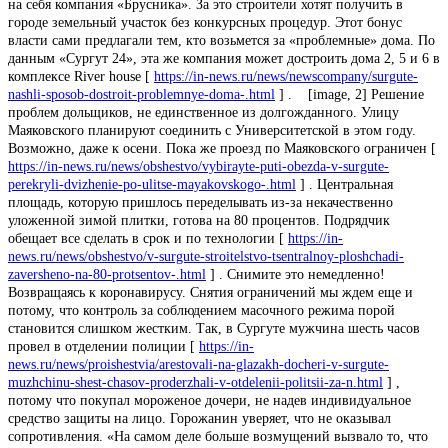
на себя компания «Брусника». За это строители хотят получить в
городе земельный участок без конкурсных процедур. Этот бонус
власти сами предлагали тем, кто возьмется за «проблемные» дома. По
данным «Сургут 24», эта же компания может достроить дома 2, 5 и 6 в
комплексе River house [
https://in-news.ru/news/newscompany/surgute-
nashli-sposob-dostroit-problemnye-doma-.html
] . [image, 2] Решение
проблем дольщиков, не единственное из долгожданного. Улицу
Маяковского планируют соединить с Университетской в этом году.
Возможно, даже к осени. Пока же проезд по Маяковского ограничен [
https://in-news.ru/news/obshestvo/vybirayte-puti-obezda-v-surgute-
perekryli-dvizhenie-po-ulitse-mayakovskogo-.html
] . Центральная
площадь, которую пришлось переделывать из-за некачественно
уложенной зимой плитки, готова на 80 процентов. Подрядчик
обещает все сделать в срок и по технологии [
https://in-
news.ru/news/obshestvo/v-surgute-stroitelstvo-tsentralnoy-ploshchadi-
zaversheno-na-80-protsentov-.html
] . Снимите это немедленно!
Возвращаясь к коронавирусу. Снятия ограничений мы ждем еще и
потому, что контроль за соблюдением масочного режима порой
становится слишком жестким. Так, в Сургуте мужчина шесть часов
провел в отделении полиции [
https://in-
news.ru/news/proishestvia/arestovali-na-glazakh-docheri-v-surgute-
muzhchinu-shest-chasov-proderzhali-v-otdelenii-politsii-za-n.html
] ,
потому что покупал мороженое дочери, не надев индивидуальное
средство защиты на лицо. Горожанин уверяет, что не оказывал
сопротивления. «На самом деле больше возмущений вызвало то, что