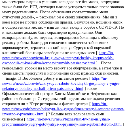
мы всемером сидели в узеньком коридоре все без масок, сотрудники
также были без ИСЗ, ситуация начала ускоряться только после звонков
моих родственников. После объяснения соответственно меня
отпустили домой», – рассказал он о своих злоключениях. Мы ни в
коей мере не против соблюдения правил. Безусловно, ношение масок
в общественных местах – наш личный вклад в борьбе с COVID-19. Но
и наказание должно быть соразмерно преступлению. Они
возвращаются Ну, во-первых, возвращаются больницы к обычному
режиму работы. Благодаря снижению количества заболевших
коронавирусом, терапевтический корпус Сургутской окружной
клинической больницы освободили от ковидных коек [
https://in-
news.ru/news/zdorovie/na-krugi-svoya-terapevticheskiy-korpus-sokb-
osvobodili-ot-koek-dlya-koronavirusnykh-patsientov.html
] . После
генеральной уборки на место вернут все оборудование, а затем уже и
специалисты приступят к исполнению своих прямых обязанностей.
[image, 1] Возобновят работу в штатном режиме [
https://in-
news.ru/news/zdorovie/zakryvayut-rabotu-kovidnykh-gospitaley-v-yugre-
nekotorye-bolnitsy-nachali-priem-patsientov-.html
] также
Офтальмологический центр в Ханты-Мансийске и Нефтеюганская
районная больница. С середины этой недели мы все ждали решения –
откроются ли в Югре рестораны и фитнес-центры [
https://in-
news.ru/news/obshestvo/otkroyut-li-v-yugre-fitnes-tsenty-i-restorany-stanet-
izvestno-v-pyatnitsu-.html
] ? Больше всех волновались сами
бизнесмены [
https://in-news.ru/news/biznes/lish-by-nas-uslyshali-
predprinimateli-yugry-gotovyatsya-k-pryamoy-linii-s-gubernatorom-.html
]