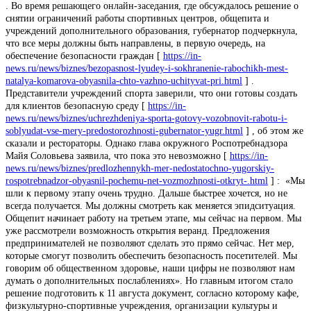
. Во время решающего онлайн-заседания, где обсуждалось решение о
снятии ограничений работы спортивных центров, общепита и
учреждений дополнительного образования, губернатор подчеркнула,
что все меры должны быть направлены, в первую очередь, на
обеспечение безопасности граждан [
https://in-
news.ru/news/biznes/bezopasnost-lyudey-i-sokhranenie-rabochikh-mest-
natalya-komarova-obyasnila-chto-vazhno-uchityvat-pri.html
] .
Представители учреждений спорта заверили, что они готовы создать
для клиентов безопасную среду [
https://in-
news.ru/news/biznes/uchrezhdeniya-sporta-gotovy-vozobnovit-rabotu-i-
soblyudat-vse-mery-predostorozhnosti-gubernator-yugr.html
] , об этом же
сказали и рестораторы. Однако глава окружного Роспотребнадзора
Майя Соловьева заявила, что пока это невозможно [
https://in-
news.ru/news/biznes/predlozhennykh-mer-nedostatochno-yugorskiy-
rospotrebnadzor-obyasnil-pochemu-net-vozmozhnosti-otkryt-.html
] : «Мы
шли к первому этапу очень трудно. Дальше быстрее хочется, но не
всегда получается. Мы должны смотреть как меняется эпидситуация.
Общепит начинает работу на третьем этапе, мы сейчас на первом. Мы
уже рассмотрели возможность открытия веранд. Предложения
предпринимателей не позволяют сделать это прямо сейчас. Нет мер,
которые смогут позволить обеспечить безопасность посетителей. Мы
говорим об общественном здоровье, наши цифры не позволяют нам
думать о дополнительных послаблениях». Но главным итогом стало
решение подготовить к 11 августа документ, согласно которому кафе,
физкультурно-спортивные учреждения, организации культуры и