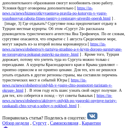
дополнительного образования смогут возобновить свою работу.
Условия будут оговорены дополнительно [
https://in-
news.ru/news/biznes/otkryvaemsya-pravila-po-kotorym-v-yugre-
vozobnovyat-rabotu-fitnes-tsentry-i-restorany-utverdit-opersh.html
] .
[image, 3] Где отдыхать? Сургутяне пока предпочитают отдыху в
Турции местные курорты. Об этом «Сургут 24» рассказала
руководитель туристического агентства Яна Трофимчук. По ее словам,
сургутяне опасаются, что открытое с 1 августа Средиземное море,
могут закрыть из-за второй волны коронавируса [
https://in-
news.ru/news/obshestvo/v-turtsiyu-strashno-a-v-krym-dorogo-surgutyane-
ne-toropyatsya-pokupat-putevki-na-more-.html
] . Кроме того, Турция
дорожает, потому что улететь туда из Сургута можно только с
пересадками. А курорты Краснодарского края и Крыма удивляют –
приятно сервисом и не приятно ценами. Для тех, кто не решился
уехать отдыхать в другие регионы страны, мы составили перечень
туристических мест и событий Югры [
https://in-
news.ru/news/obshestvo/otdykh-v-yugre-chto-posmotret-turistam-v-
okruge-.html
] . В этом году есть шанс узнать свой округ получше. А
для тех, кто соберется в поход – тут советы бывалых [
https://in-
news.ru/news/obshestvo/aktivnyy-otdykh-po-yugorski-opytnye-turisty-
rasskazali-chto-vzyat-s-soboy-v-pokhod-.html
] .
Понравилась статья? Поделиcь в соцсетях:
Обзор недели
,
Сургут
,
Самоизоляция
,
Карантин