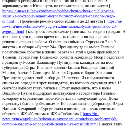
откроются рестораны и спортзалы. Число новых заболевших
коронавирусом в Югре пусть не стремительно, но снижается [
https://in-news.ru/news/obshestvo/bolshe-chem-vchera-opublikovana-
statistika-po-zabolevaemosti-koronavirusom-v-yugre-chashche-vsego-
di.html
] . Продление режима самоизоляции до 23 августа [
https://in-
news.ru/news/obshestvo/v-yugre-rezhim-samoizolyatsii-prodlili-do-23-
avgusta-.html
] коснулось только самые уязвимые категории граждан. А
это значит, что пришло время новых планов и возвращения к
решению старых проблем. О главных событиях Сургута со 2 по 9
августа – в обзоре «Сургут 24». Президенту дали выбор Главное
политическое событие в жизни округа на этой неделе произошло в
Тюмени. Губернатор Тюменской области Александр Моор представил
президенту России Владимиру Путину пять кандидатов на пост
губернатора Югры. В список вошли Наталья Комарова, Евгений
Марков, Алексей Савинцев, Михаил Сердюк и Борис Хохряков.
Президент сделает свой выбор до 23 августа. Из предложенного
списка он определит трех кандидатов, из которых окружная дума 13
сентября выберет главу региона. Стоит напомнить, что в июне
Владимир Путин поддержал действующего губернатора Наталью
Комарову в стремлении переизбираться на следующий срок. Дома
перестанут быть «проблемными» Во время визита губернатора Югры
Натальи Комаровой в Сургут стало известно, что незаконченные
объекты в ЖК «Уютном» и ЖК «Любимом» [
https://in-
news.ru/news/politika/reshenie-o-zavershenii-stroitelstva-problemnykh-
domov-i-sozdanie-edinogo-koll-tsentra-dlya-sotssluzh.html
] может взять