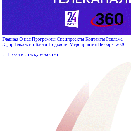
Главная
О нас
Программы
Спецпроекты
Контакты
Реклама
Эфир
Вакансии
Блоги
Подкасты
Мероприятия
Выборы-2026
← Назад к списку новостей