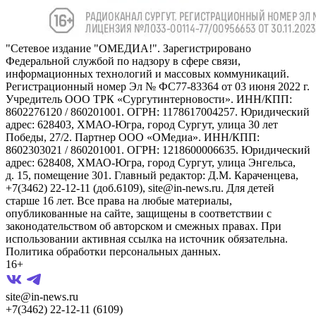
"Сетевое издание "ОМЕДИА!". Зарегистрировано
Федеральной службой по надзору в сфере связи,
информационных технологий и массовых коммуникаций.
Регистрационный номер Эл № ФС77-83364 от 03 июня 2022 г.
Учредитель ООО ТРК «Сургутинтерновости». ИНН/КПП:
8602276120 / 860201001. ОГРН: 1178617004257. Юридический
адрес: 628403, ХМАО-Югра, город Сургут, улица 30 лет
Победы, 27/2. Партнер ООО «ОМедиа». ИНН/КПП:
8602303021 / 860201001. ОГРН: 1218600006635. Юридический
адрес: 628408, ХМАО-Югра, город Сургут, улица Энгельса,
д. 15, помещение 301. Главный редактор: Д.М. Караченцева,
+7(3462) 22-12-11 (доб.6109), site@in-news.ru. Для детей
старше 16 лет. Все права на любые материалы,
опубликованные на сайте, защищены в соответствии с
законодательством об авторском и смежных правах. При
использовании активная ссылка на источник обязательна.
Политика обработки персональных данных.
16+
site@in-news.ru
+7(3462) 22-12-11 (6109)