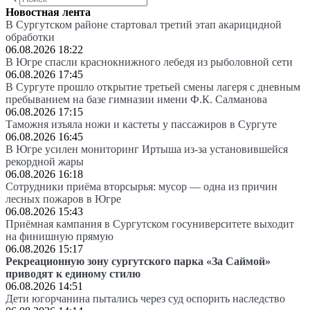
Новостная лента
В Сургутском районе стартовал третий этап акарицидной
обработки
06.08.2026 18:22
В Югре спасли краснокнижного лебедя из рыболовной сети
06.08.2026 17:45
В Сургуте прошло открытие третьей смены лагеря с дневным
пребыванием на базе гимназии имени Ф.К. Салманова
06.08.2026 17:15
Таможня изъяла ножи и кастеты у пассажиров в Сургуте
06.08.2026 16:45
В Югре усилен мониторинг Иртыша из-за установившейся
рекордной жары
06.08.2026 16:18
Сотрудники приёма вторсырья: мусор — одна из причин
лесных пожаров в Югре
06.08.2026 15:43
Приёмная кампания в Сургутском госуниверситете выходит
на финишную прямую
06.08.2026 15:17
Рекреационную зону сургутского парка «За Саймой»
приводят к единому стилю
06.08.2026 14:51
Дети югорчанина пытались через суд оспорить наследство