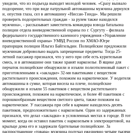
увидели, что из подъезда выходит молодой человек. «Сразу вызвало
подозрение, что при виде патрульной автомашины мужчина дернулся
и, опустив глаза, сел в автомашину «Ниссан-Тиида». Мы решили
проверить подозрительных граждан - за рулем также находился
мужчина», - рассказывает заместитель командира взвода батальона
полиции отдела вневедомственной охраны по г. Сургуту - филиала
федерального государственного казенного учреждения «Управление
вневедомственной охраны» УМВД России по ХМАО-Югре
прапорщик полиции Ильгиз Байгильдин. Полицейские предложили
мужчинам добровольно выдать запрещенные предметы. Тогда 25-
летний пассажир признался, что у него при себе есть курительная
смесь, и в автомашине они также хранят наркозелье. В ящике для
перчаток полицейские обнаружили и изъяли полиэтиленовый пакет с
приготовленными к «закладке» 32-мя пакетиками с веществом
растительного происхождения, похожим на наркотическое. У водителя
автомашины в сумке, которая висела на плече, полицейские
обнаружили и изъяли 55 пакетиков с веществом растительного
происхождения, похожим на наркотическое, и более 40 пакетиков с
порошкообразным веществом светлого цвета, также похожим на
наркотическое. У пассажира при себе в кармане находилось десять
пакетиков, предположительно с наркозельем. Один из задержанных
признался, что делал «закладки» в условленных местах в городе. В тот
момент, когда он оставил пакетик с наркозельем в электрощитовой, на
крыльце дома его и задержали бдительные полицейские. За
распространение «товара» мужчина получал ежедневно четыре тысячи