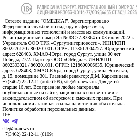
"Сетевое издание "ОМЕДИА!". Зарегистрировано
Федеральной службой по надзору в сфере связи,
информационных технологий и массовых коммуникаций.
Регистрационный номер Эл № ФС77-83364 от 03 июня 2022 г.
Учредитель ООО ТРК «Сургутинтерновости». ИНН/КПП:
8602276120 / 860201001. ОГРН: 1178617004257. Юридический
адрес: 628403, ХМАО-Югра, город Сургут, улица 30 лет
Победы, 27/2. Партнер ООО «ОМедиа». ИНН/КПП:
8602303021 / 860201001. ОГРН: 1218600006635. Юридический
адрес: 628408, ХМАО-Югра, город Сургут, улица Энгельса,
д. 15, помещение 301. Главный редактор: Д.М. Караченцева,
+7(3462) 22-12-11 (доб.6109), site@in-news.ru. Для детей
старше 16 лет. Все права на любые материалы,
опубликованные на сайте, защищены в соответствии с
законодательством об авторском и смежных правах. При
использовании активная ссылка на источник обязательна.
Политика обработки персональных данных.
16+
site@in-news.ru
+7(3462) 22-12-11 (6109)