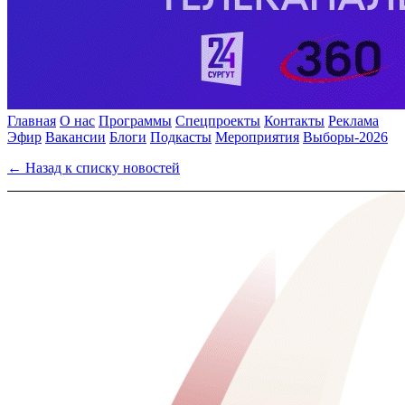
Главная
О нас
Программы
Спецпроекты
Контакты
Реклама
Эфир
Вакансии
Блоги
Подкасты
Мероприятия
Выборы-2026
← Назад к списку новостей