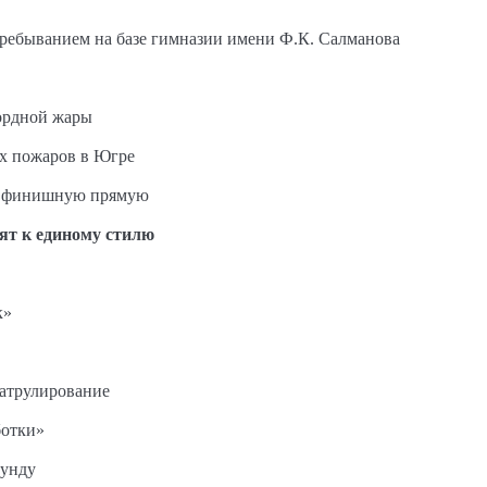
пребыванием на базе гимназии имени Ф.К. Салманова
ордной жары
ых пожаров в Югре
на финишную прямую
ят к единому стилю
к»
патрулирование
ботки»
кунду