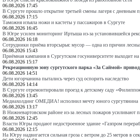
06.08.2026 17:45
В Сургуте прошло открытие третьей смены лагеря с дневным 
06.08.2026 17:15
Таможня изъяла ножи и кастеты у пассажиров в Сургуте
06.08.2026 16:45
В Югре усилен мониторинг Иртыша из-за установившейся рек
06.08.2026 16:18
Сотрудники приёма вторсырья: мусор — одна из причин лесн
06.08.2026 15:43
Приёмная кампания в Сургутском госуниверситете выходит 
06.08.2026 15:17
Рекреационную зону сургутского парка «За Саймой» привод
06.08.2026 14:51
Дети югорчанина пытались через суд оспорить наследство
06.08.2026 14:14
В Сургуте отремонтировали проезд к детскому саду «Филиппо
06.08.2026 13:45
Медиахолдинг ОМЕДИА! исполнил мечту юного сургутянина
06.08.2026 13:17
В Нижневартовском районе из-за лесных пожаров усиливают 
06.08.2026 12:45
Власти Югры продают недостроенное здание «Газпром перера
06.08.2026 12:15
На Югру надвигается сильная гроза с ветром до 25 метров в се