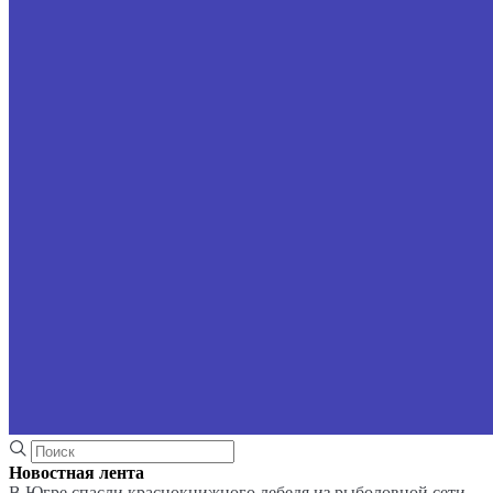
Новостная лента
В Югре спасли краснокнижного лебедя из рыболовной сети