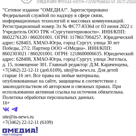
"Сетевое издание "ОМЕДИА!". Зарегистрировано
Федеральной службой по надзору в сфере связи,
информационных технологий и массовых коммуникаций.
Регистрационный номер Эл № ФС77-83364 от 03 июня 2022 г.
Учредитель ООО ТРК «Сургутинтерновости». ИНН/КПП:
8602276120 / 860201001. ОГРН: 1178617004257. Юридический
адрес: 628403, ХМАО-Югра, город Сургут, улица 30 лет
Победы, 27/2. Партнер ООО «ОМедиа». ИНН/КПП:
8602303021 / 860201001. ОГРН: 1218600006635. Юридический
адрес: 628408, ХМАО-Югра, город Сургут, улица Энгельса,
д. 15, помещение 301. Главный редактор: Д.М. Караченцева,
+7(3462) 22-12-11 (доб.6109), site@in-news.ru. Для детей
старше 16 лет. Все права на любые материалы,
опубликованные на сайте, защищены в соответствии с
законодательством об авторском и смежных правах. При
использовании активная ссылка на источник обязательна.
Политика обработки персональных данных.
16+
site@in-news.ru
+7(3462) 22-12-11 (6109)