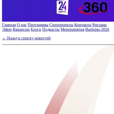
Главная
О нас
Программы
Спецпроекты
Контакты
Реклама
Эфир
Вакансии
Блоги
Подкасты
Мероприятия
Выборы-2026
← Назад к списку новостей