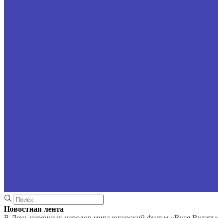
Новостная лента
В День коренных народов мира югорский фильм «Вуся Вулаты»