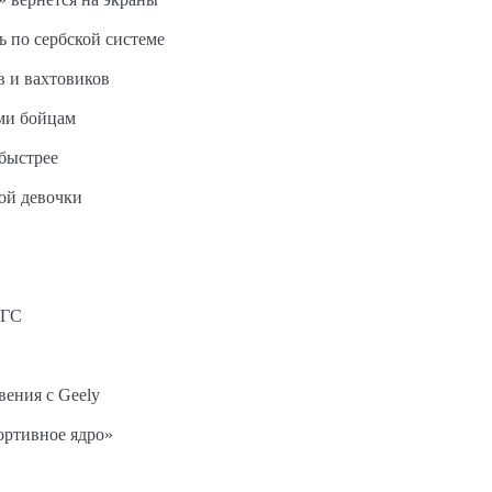
ь по сербской системе
в и вахтовиков
ми бойцам
быстрее
ной девочки
АГС
вения с Geely
ортивное ядро»