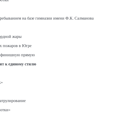
пребыванием на базе гимназии имени Ф.К. Салманова
ордной жары
ых пожаров в Югре
на финишную прямую
ят к единому стилю
к»
патрулирование
ботки»