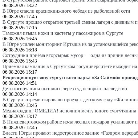
06.08.2026 18:22
В Югре спасли краснокнижного лебедя из рыболовной сети
06.08.2026 17:45
В Сургуте прошло открытие третьей смены лагеря с дневным 
06.08.2026 17:15
Таможня изъяла ножи и кастеты у пассажиров в Сургуте
06.08.2026 16:45
В Югре усилен мониторинг Иртыша из-за установившейся рек
06.08.2026 16:18
Сотрудники приёма вторсырья: мусор — одна из причин лесн
06.08.2026 15:43
Приёмная кампания в Сургутском госуниверситете выходит 
06.08.2026 15:17
Рекреационную зону сургутского парка «За Саймой» привод
06.08.2026 14:51
Дети югорчанина пытались через суд оспорить наследство
06.08.2026 14:14
В Сургуте отремонтировали проезд к детскому саду «Филиппо
06.08.2026 13:45
Медиахолдинг ОМЕДИА! исполнил мечту юного сургутянина
06.08.2026 13:17
В Нижневартовском районе из-за лесных пожаров усиливают 
06.08.2026 12:45
Власти Югры продают недостроенное здание «Газпром перера