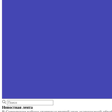
Новостная лента
В Сургутском районе стартовал третий этап акарицидной обра