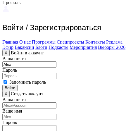
Профиль
Войти
/
Зарегистрироваться
Главная
О нас
Программы
Спецпроекты
Контакты
Реклама
Эфир
Вакансии
Блоги
Подкасты
Мероприятия
Выборы-2026
Войти в аккаунт
X
Ваша почта
Пароль
Запомнить пароль
Войти
Создать аккаунт
X
Ваша почта
Ваше имя
Пароль