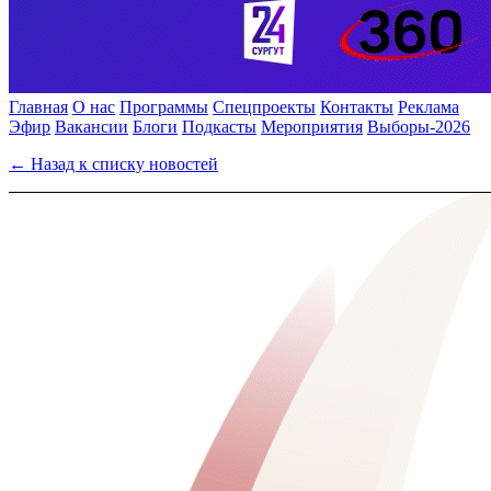
Главная
О нас
Программы
Спецпроекты
Контакты
Реклама
Эфир
Вакансии
Блоги
Подкасты
Мероприятия
Выборы-2026
← Назад к списку новостей