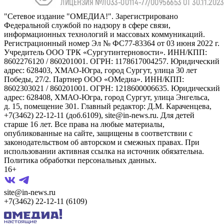
"Сетевое издание "ОМЕДИА!". Зарегистрировано
Федеральной службой по надзору в сфере связи,
информационных технологий и массовых коммуникаций.
Регистрационный номер Эл № ФС77-83364 от 03 июня 2022 г.
Учредитель ООО ТРК «Сургутинтерновости». ИНН/КПП:
8602276120 / 860201001. ОГРН: 1178617004257. Юридический
адрес: 628403, ХМАО-Югра, город Сургут, улица 30 лет
Победы, 27/2. Партнер ООО «ОМедиа». ИНН/КПП:
8602303021 / 860201001. ОГРН: 1218600006635. Юридический
адрес: 628408, ХМАО-Югра, город Сургут, улица Энгельса,
д. 15, помещение 301. Главный редактор: Д.М. Караченцева,
+7(3462) 22-12-11 (доб.6109), site@in-news.ru. Для детей
старше 16 лет. Все права на любые материалы,
опубликованные на сайте, защищены в соответствии с
законодательством об авторском и смежных правах. При
использовании активная ссылка на источник обязательна.
Политика обработки персональных данных.
16+
site@in-news.ru
+7(3462) 22-12-11 (6109)