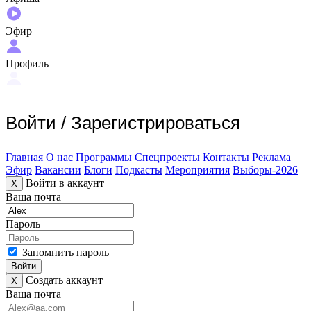
Эфир
Профиль
Войти
/
Зарегистрироваться
Главная
О нас
Программы
Спецпроекты
Контакты
Реклама
Эфир
Вакансии
Блоги
Подкасты
Мероприятия
Выборы-2026
Войти в аккаунт
X
Ваша почта
Пароль
Запомнить пароль
Войти
Создать аккаунт
X
Ваша почта