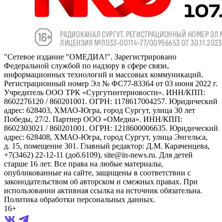
"Сетевое издание "ОМЕДИА!". Зарегистрировано
Федеральной службой по надзору в сфере связи,
информационных технологий и массовых коммуникаций.
Регистрационный номер Эл № ФС77-83364 от 03 июня 2022 г.
Учредитель ООО ТРК «Сургутинтерновости». ИНН/КПП:
8602276120 / 860201001. ОГРН: 1178617004257. Юридический
адрес: 628403, ХМАО-Югра, город Сургут, улица 30 лет
Победы, 27/2. Партнер ООО «ОМедиа». ИНН/КПП:
8602303021 / 860201001. ОГРН: 1218600006635. Юридический
адрес: 628408, ХМАО-Югра, город Сургут, улица Энгельса,
д. 15, помещение 301. Главный редактор: Д.М. Караченцева,
+7(3462) 22-12-11 (доб.6109), site@in-news.ru. Для детей
старше 16 лет. Все права на любые материалы,
опубликованные на сайте, защищены в соответствии с
законодательством об авторском и смежных правах. При
использовании активная ссылка на источник обязательна.
Политика обработки персональных данных.
16+