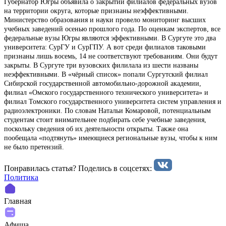
Губернатор Югры объявила о закрытии филиалов федеральных вузов
на территории округа, которые признаны неэффективными.
Министерство образования и науки провело мониторинг высших
учебных заведений осенью прошлого года. По оценкам экспертов, все
федеральные вузы Югры являются эффективными. В Сургуте это два
университета: СурГУ и СурГПУ. А вот среди филиалов таковыми
признаны лишь восемь, 14 не соответствуют требованиям. Они будут
закрыты. В Сургуте три вузовских филилала из шести названы
неэффективными. В «чёрный список» попали Сургутский филиал
Сибирской государственной автомобильно-дорожной академии,
филиал «Омского государственного технического университета» и
филиал Томского государственного университета систем управления и
радиоэлектроники. По словам Натальи Комаровой, потенциальным
студентам стоит внимательнее подбирать себе учебные заведения,
поскольку сведения об их деятельности открыты. Также она
пообещала «подтянуть» имеющиеся региональные вузы, чтобы к ним
не было претензий.
Понравилась статья? Поделиcь в соцсетях:
Политика
Главная
Афиша