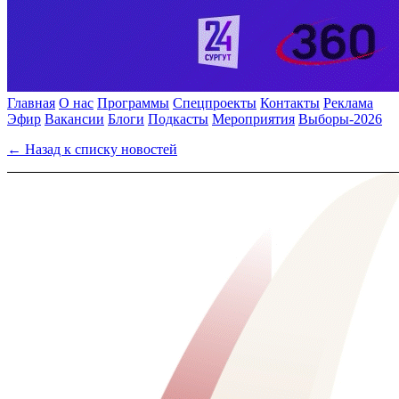
Главная
О нас
Программы
Спецпроекты
Контакты
Реклама
Эфир
Вакансии
Блоги
Подкасты
Мероприятия
Выборы-2026
← Назад к списку новостей