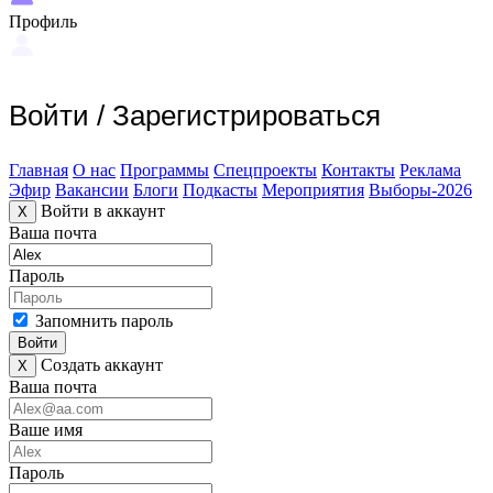
Профиль
Войти
/
Зарегистрироваться
Главная
О нас
Программы
Спецпроекты
Контакты
Реклама
Эфир
Вакансии
Блоги
Подкасты
Мероприятия
Выборы-2026
Войти в аккаунт
X
Ваша почта
Пароль
Запомнить пароль
Войти
Создать аккаунт
X
Ваша почта
Ваше имя
Пароль