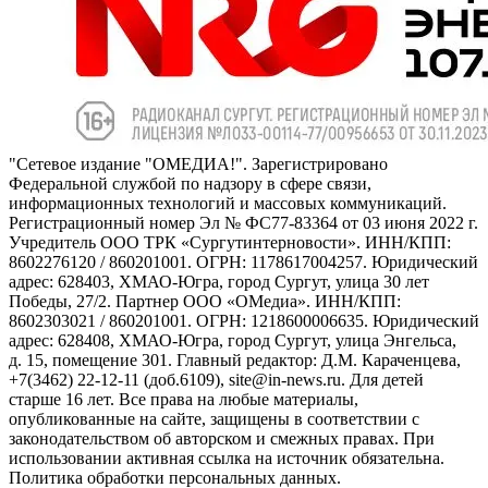
"Сетевое издание "ОМЕДИА!". Зарегистрировано
Федеральной службой по надзору в сфере связи,
информационных технологий и массовых коммуникаций.
Регистрационный номер Эл № ФС77-83364 от 03 июня 2022 г.
Учредитель ООО ТРК «Сургутинтерновости». ИНН/КПП:
8602276120 / 860201001. ОГРН: 1178617004257. Юридический
адрес: 628403, ХМАО-Югра, город Сургут, улица 30 лет
Победы, 27/2. Партнер ООО «ОМедиа». ИНН/КПП:
8602303021 / 860201001. ОГРН: 1218600006635. Юридический
адрес: 628408, ХМАО-Югра, город Сургут, улица Энгельса,
д. 15, помещение 301. Главный редактор: Д.М. Караченцева,
+7(3462) 22-12-11 (доб.6109), site@in-news.ru. Для детей
старше 16 лет. Все права на любые материалы,
опубликованные на сайте, защищены в соответствии с
законодательством об авторском и смежных правах. При
использовании активная ссылка на источник обязательна.
Политика обработки персональных данных.