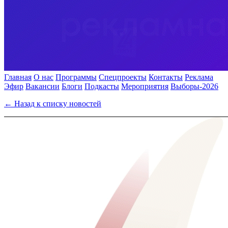
Главная
О нас
Программы
Спецпроекты
Контакты
Реклама
Эфир
Вакансии
Блоги
Подкасты
Мероприятия
Выборы-2026
← Назад к списку новостей