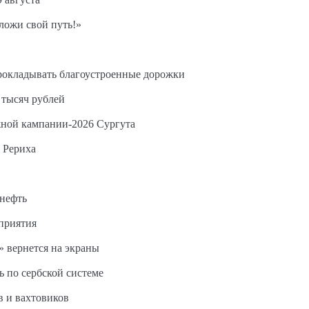
ложи свой путь!»
прокладывать благоустроенные дорожки
 тысяч рублей
жной кампании-2026 Сургута
 Рериха
 нефть
дприятия
 вернется на экраны
ь по сербской системе
в и вахтовиков