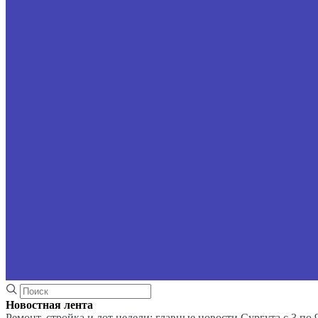
Новостная лента
Ремонт, стройка и лот недели: главные новости Сургута с 3 по 