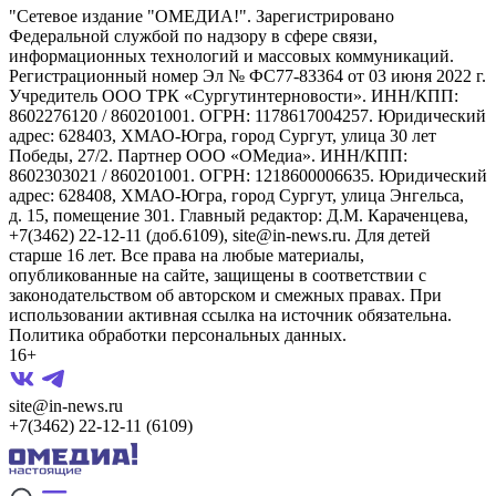
"Сетевое издание "ОМЕДИА!". Зарегистрировано
Федеральной службой по надзору в сфере связи,
информационных технологий и массовых коммуникаций.
Регистрационный номер Эл № ФС77-83364 от 03 июня 2022 г.
Учредитель ООО ТРК «Сургутинтерновости». ИНН/КПП:
8602276120 / 860201001. ОГРН: 1178617004257. Юридический
адрес: 628403, ХМАО-Югра, город Сургут, улица 30 лет
Победы, 27/2. Партнер ООО «ОМедиа». ИНН/КПП:
8602303021 / 860201001. ОГРН: 1218600006635. Юридический
адрес: 628408, ХМАО-Югра, город Сургут, улица Энгельса,
д. 15, помещение 301. Главный редактор: Д.М. Караченцева,
+7(3462) 22-12-11 (доб.6109), site@in-news.ru. Для детей
старше 16 лет. Все права на любые материалы,
опубликованные на сайте, защищены в соответствии с
законодательством об авторском и смежных правах. При
использовании активная ссылка на источник обязательна.
Политика обработки персональных данных.
16+
site@in-news.ru
+7(3462) 22-12-11 (6109)