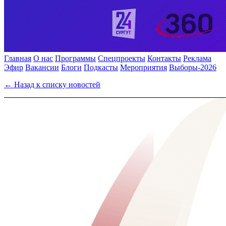
Главная
О нас
Программы
Спецпроекты
Контакты
Реклама
Эфир
Вакансии
Блоги
Подкасты
Мероприятия
Выборы-2026
← Назад к списку новостей