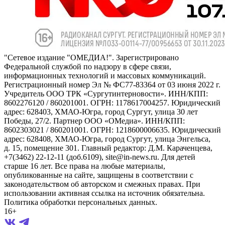
"Сетевое издание "ОМЕДИА!". Зарегистрировано
Федеральной службой по надзору в сфере связи,
информационных технологий и массовых коммуникаций.
Регистрационный номер Эл № ФС77-83364 от 03 июня 2022 г.
Учредитель ООО ТРК «Сургутинтерновости». ИНН/КПП:
8602276120 / 860201001. ОГРН: 1178617004257. Юридический
адрес: 628403, ХМАО-Югра, город Сургут, улица 30 лет
Победы, 27/2. Партнер ООО «ОМедиа». ИНН/КПП:
8602303021 / 860201001. ОГРН: 1218600006635. Юридический
адрес: 628408, ХМАО-Югра, город Сургут, улица Энгельса,
д. 15, помещение 301. Главный редактор: Д.М. Караченцева,
+7(3462) 22-12-11 (доб.6109), site@in-news.ru. Для детей
старше 16 лет. Все права на любые материалы,
опубликованные на сайте, защищены в соответствии с
законодательством об авторском и смежных правах. При
использовании активная ссылка на источник обязательна.
Политика обработки персональных данных.
16+