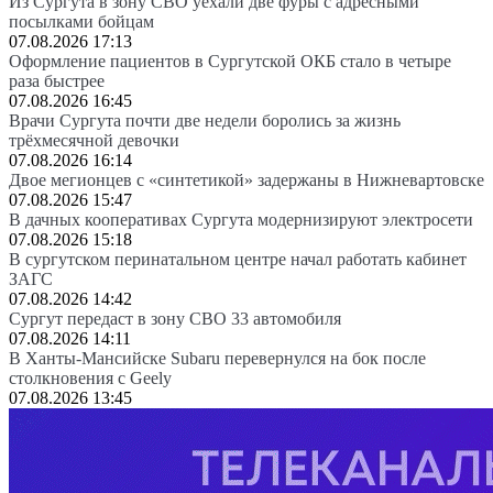
Из Сургута в зону СВО уехали две фуры с адресными
посылками бойцам
07.08.2026 17:13
Оформление пациентов в Сургутской ОКБ стало в четыре
раза быстрее
07.08.2026 16:45
Врачи Сургута почти две недели боролись за жизнь
трёхмесячной девочки
07.08.2026 16:14
Двое мегионцев с «синтетикой» задержаны в Нижневартовске
07.08.2026 15:47
В дачных кооперативах Сургута модернизируют электросети
07.08.2026 15:18
В сургутском перинатальном центре начал работать кабинет
ЗАГС
07.08.2026 14:42
Сургут передаст в зону СВО 33 автомобиля
07.08.2026 14:11
В Ханты-Мансийске Subaru перевернулся на бок после
столкновения с Geely
07.08.2026 13:45