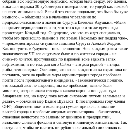
собрали всю нефтеводную эмульсию, которая была сверху, это пленка,
выкачали порядка 30 кубометров с поверхности, то ущерб как таковой
нанесен минимальный. Если б это стояло подольше, это было бы хуже
намного», – объяснил и.о начальника управления по
природопользованию и экологии Сургута Вячеслав Адушкин. «Меня
напрягает периодичность и то, что это в одно и то же время года
происходит. Каждый год. Ощущение, что кто-то ждет специально,
чтобы это произошло именно в это время. Несколько лет подряд уже»,
– прокомментировал ситуацию замглавы Сургута Алексей Жердев.
Как поступить в будущем – пока непонятно. Но с каждым разом такие
экологические ЧП все ощутимее бьют и по жителям города – не
очень-то хочется, прогуливаясь по парковой зоне вдыхать запах
нефтехимии, и по тем, для кого Сайма – это дом родной – птицы,
рыбы, земноводные. Очевидно, что возле каждого люка охранника не
поставить, хотя на крайние меры администрация города пробовала
пойти после прошлогоднего инцидента. «Технологически понятно,
что каждый люк не закроешь, мы же пробовали, всякие были
моменты, когда сливали отходы в канализацию и попадали туда.
Заваривали все, но народ пока всеми силовыми путями взламывал и
делал», – объяснил мэр Вадим Шувалов. В позапрошлом году члены
ОНФ, общественники и волонтеры сумели привлечь внимание
властей города к проблеме «черных ассенизаторов» – бизнесмены,
откачивая нечистоты по заявкам от дачников и предприятий,
незаконно сливали фекалии в бытовую и ливневую канализации. Так
поступали, чтобы не платить ни рубля за легальный слив стоков на