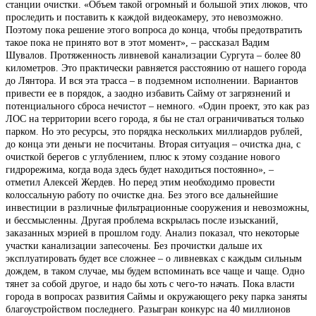
станции очистки. «Объем такой огромный и большой этих люков, что
проследить и поставить к каждой видеокамеру, это невозможно.
Поэтому пока решение этого вопроса до конца, чтобы предотвратить
такое пока не принято вот в этот момент», – рассказал Вадим
Шувалов. Протяженность ливневой канализации Сургута – более 80
километров. Это практически равняется расстоянию от нашего города
до Лянтора. И вся эта трасса – в подземном исполнении. Вариантов
привести ее в порядок, а заодно избавить Сайму от загрязнений и
потенциального сброса нечистот – немного. «Один проект, это как раз
ЛОС на территории всего города, я бы не стал ограничиваться только
парком. Но это ресурсы, это порядка нескольких миллиардов рублей,
до конца эти деньги не посчитаны. Вторая ситуация – очистка дна, с
очисткой берегов с углублением, плюс к этому создание нового
гидрорежима, когда вода здесь будет находиться постоянно», –
отметил Алексей Жердев. Но перед этим необходимо провести
колоссальную работу по очистке дна. Без этого все дальнейшие
инвестиции в различные фильтрационные сооружения и невозможны,
и бессмысленны. Другая проблема вскрылась после изысканий,
заказанных мэрией в прошлом году. Анализ показал, что некоторые
участки канализации запесочены. Без прочистки дальше их
эксплуатировать будет все сложнее – о ливневках с каждым сильным
дождем, в таком случае, мы будем вспоминать все чаще и чаще. Одно
тянет за собой другое, и надо бы хоть с чего-то начать. Пока власти
города в вопросах развития Саймы и окружающего реку парка заняты
благоустройством последнего. Разыгран конкурс на 40 миллионов