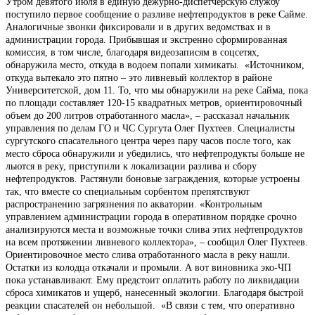
Утром девятого июля в единую дежурно-диспетчерскую службу
поступило первое сообщение о разливе нефтепродуктов в реке Сайме.
Аналогичные звонки фиксировали и в других ведомствах и в
администрации города. Прибывшая и экстренно сформированная
комиссия, в том числе, благодаря видеозаписям в соцсетях,
обнаружила место, откуда в водоем попали химикаты. «Источником,
откуда вытекало это пятно – это ливневый коллектор в районе
Университетской, дом 11. То, что мы обнаружили на реке Сайма, пока
по площади составляет 120-15 квадратных метров, ориентировочный
объем до 200 литров отработанного масла», – рассказал начальник
управления по делам ГО и ЧС Сургута Олег Пухтеев. Специалисты
сургутского спасательного центра через пару часов после того, как
место сброса обнаружили и убедились, что нефтепродукты больше не
льются в реку, приступили к локализации разлива и сбору
нефтепродуктов. Растянули боновые заграждения, которые устроены
так, что вместе со специальным сорбентом препятствуют
распространению загрязнения по акватории. «Контрольным
управлением администрации города в оперативном порядке срочно
анализируются места и возможные точки слива этих нефтепродуктов
на всем протяжении ливневого коллектора», – сообщил Олег Пухтеев.
Ориентировочное место слива отработанного масла в реку нашли.
Остатки из колодца откачали и промыли. А вот виновника эко-ЧП
пока устанавливают. Ему предстоит оплатить работу по ликвидации
сброса химикатов и ущерб, нанесенный экологии. Благодаря быстрой
реакции спасателей он небольшой. «В связи с тем, что оперативно