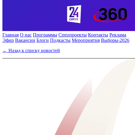
Главная
О нас
Программы
Спецпроекты
Контакты
Реклама
Эфир
Вакансии
Блоги
Подкасты
Мероприятия
Выборы-2026
← Назад к списку новостей