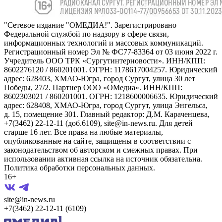
"Сетевое издание "ОМЕДИА!". Зарегистрировано
Федеральной службой по надзору в сфере связи,
информационных технологий и массовых коммуникаций.
Регистрационный номер Эл № ФС77-83364 от 03 июня 2022 г.
Учредитель ООО ТРК «Сургутинтерновости». ИНН/КПП:
8602276120 / 860201001. ОГРН: 1178617004257. Юридический
адрес: 628403, ХМАО-Югра, город Сургут, улица 30 лет
Победы, 27/2. Партнер ООО «ОМедиа». ИНН/КПП:
8602303021 / 860201001. ОГРН: 1218600006635. Юридический
адрес: 628408, ХМАО-Югра, город Сургут, улица Энгельса,
д. 15, помещение 301. Главный редактор: Д.М. Караченцева,
+7(3462) 22-12-11 (доб.6109), site@in-news.ru. Для детей
старше 16 лет. Все права на любые материалы,
опубликованные на сайте, защищены в соответствии с
законодательством об авторском и смежных правах. При
использовании активная ссылка на источник обязательна.
Политика обработки персональных данных.
16+
site@in-news.ru
+7(3462) 22-12-11 (6109)