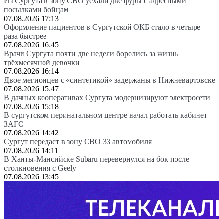
Из Сургута в зону СВО уехали две фуры с адресными
посылками бойцам
07.08.2026 17:13
Оформление пациентов в Сургутской ОКБ стало в четыре
раза быстрее
07.08.2026 16:45
Врачи Сургута почти две недели боролись за жизнь
трёхмесячной девочки
07.08.2026 16:14
Двое мегионцев с «синтетикой» задержаны в Нижневартовске
07.08.2026 15:47
В дачных кооперативах Сургута модернизируют электросети
07.08.2026 15:18
В сургутском перинатальном центре начал работать кабинет
ЗАГС
07.08.2026 14:42
Сургут передаст в зону СВО 33 автомобиля
07.08.2026 14:11
В Ханты-Мансийске Subaru перевернулся на бок после
столкновения с Geely
07.08.2026 13:45