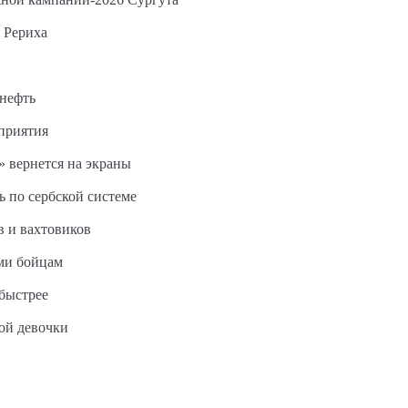
 Рериха
 нефть
дприятия
 вернется на экраны
ь по сербской системе
в и вахтовиков
ми бойцам
быстрее
ной девочки