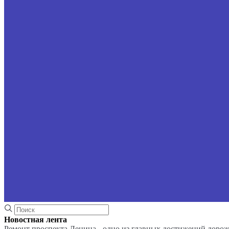
Новостная лента
Ремонт проспекта Ленина - одно из главных достижений доро