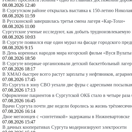
08.08.2026 12:40
В Сургутском районе открылась выставка к 150-летию Николая
08.08.2026 11:59
В Русскинской завершилась третья смена лагеря «Кар-Тохи»
08.08.2026 11:00
Сургутские ученые исследуют, как добыть трудноизвлекаемую
08.08.2026 10:03
В Сургуте появился еще один мурал на фасаде городского пре
08.08.2026 9:15
В День коренных народов мира югорский фильм «Вуся Вулаты»
07.08.2026 18:50
В Сургуте впервые организовали детский баскетбольный лагер
07.08.2026 18:17
В ХМАО быстрее всего растут зарплаты у нефтяников, аграрие
07.08.2026 17:45
Из Сургута в зону СВО уехали две фуры с адресными посылка
07.08.2026 17:13
Оформление пациентов в Сургутской ОКБ стало в четыре раза 
07.08.2026 16:45
Врачи Сургута почти две недели боролись за жизнь трёхмесяч
07.08.2026 16:14
Двое мегионцев с «синтетикой» задержаны в Нижневартовске
07.08.2026 15:47
В дачных кооперативах Сургута модернизируют электросети