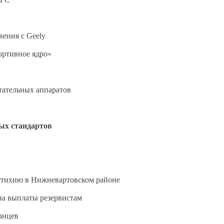
вения с Geely
ортивное ядро»
етательных аппаратов
ых стандартов
стихию в Нижневартовском районе
на выплаты резервистам
анцев