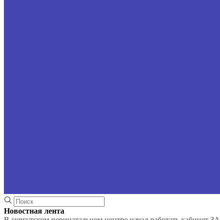
Новостная лента
В сургутском перинатальном центре начал работать кабинет З