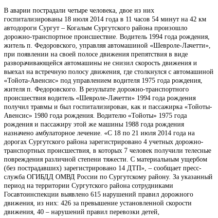
В аварии пострадали четыре человека, двое из них
госпитализированы 18 июля 2014 года в 11 часов 54 минут на 42 км
автодороги Сургут – Когалым Сургутского района произошло
дорожно-транспортное происшествие. Водитель 1994 года рождения,
житель п. Федоровского, управляя автомашиной «Шевроле-Лачетти»,
при появлении на своей полосе движения препятствия в виде
разворачивающейся автомашины не снизил скорость движения и
выехал на встречную полосу движения, где столкнулся с автомашиной
«Тойота-Авенсис» под управлением водителя 1975 года рождения,
жителя п. Федоровского. В результате дорожно-транспортного
происшествия водитель «Шевроле-Лачетти» 1994 года рождения
получил травмы и был госпитализирован, как и пассажирка «Тойоты-
Авенсис» 1980 года рождения. Водителю «Тойоты» 1975 года
рождения и пассажиру этой же машины 1988 года рождения
назначено амбулаторное лечение. «С 18 по 21 июля 2014 года на
дорогах Сургутского района зарегистрировано 4 учетных дорожно-
транспортных происшествия, в которых 7 человек получили телесные
повреждения различной степени тяжести. С материальным ущербом
(без пострадавших) зарегистрировано 14 ДТП», – сообщает пресс-
служба ОГИБДД ОМВД России по Сургутскому району. За указанный
период на территории Сургутского района сотрудниками
Госавтоинспекции выявлено 615 нарушений правил дорожного
движения, из них: 426 за превышение установленной скорости
движения, 40 – нарушений правил перевозки детей,