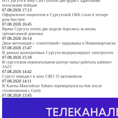
Из Сургута в зону СВО уехали две фуры с адресными
посылками бойцам
07.08.2026 17:13
Оформление пациентов в Сургутской ОКБ стало в четыре
раза быстрее
07.08.2026 16:45
Врачи Сургута почти две недели боролись за жизнь
трёхмесячной девочки
07.08.2026 16:14
Двое мегионцев с «синтетикой» задержаны в Нижневартовске
07.08.2026 15:47
В дачных кооперативах Сургута модернизируют электросети
07.08.2026 15:18
В сургутском перинатальном центре начал работать кабинет
ЗАГС
07.08.2026 14:42
Сургут передаст в зону СВО 33 автомобиля
07.08.2026 14:11
В Ханты-Мансийске Subaru перевернулся на бок после
столкновения с Geely
07.08.2026 13:45