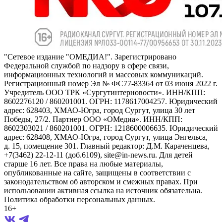
"Сетевое издание "ОМЕДИА!". Зарегистрировано
Федеральной службой по надзору в сфере связи,
информационных технологий и массовых коммуникаций.
Регистрационный номер Эл № ФС77-83364 от 03 июня 2022 г.
Учредитель ООО ТРК «Сургутинтерновости». ИНН/КПП:
8602276120 / 860201001. ОГРН: 1178617004257. Юридический
адрес: 628403, ХМАО-Югра, город Сургут, улица 30 лет
Победы, 27/2. Партнер ООО «ОМедиа». ИНН/КПП:
8602303021 / 860201001. ОГРН: 1218600006635. Юридический
адрес: 628408, ХМАО-Югра, город Сургут, улица Энгельса,
д. 15, помещение 301. Главный редактор: Д.М. Караченцева,
+7(3462) 22-12-11 (доб.6109), site@in-news.ru. Для детей
старше 16 лет. Все права на любые материалы,
опубликованные на сайте, защищены в соответствии с
законодательством об авторском и смежных правах. При
использовании активная ссылка на источник обязательна.
Политика обработки персональных данных.
16+