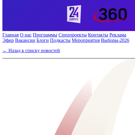
Главная
О нас
Программы
Спецпроекты
Контакты
Реклама
Эфир
Вакансии
Блоги
Подкасты
Мероприятия
Выборы-2026
← Назад к списку новостей